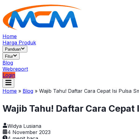
Home
Harga Produk
Panduan
Fitur
Blog
Webreport
Login
Home
»
Blog
»
Wajib Tahu! Daftar Cara Cepat Isi Pulsa 
Wajib Tahu! Daftar Cara Cepat 
Widya Lusiana
4 November 2023
4
menit baca