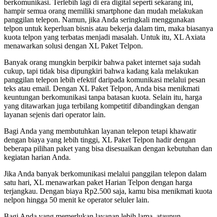
berkomunikasi. Terlebih lagi di era digital seperti sekarang ini,
hampir semua orang memiliki smartphone dan mudah melakukan
panggilan telepon. Namun, jika Anda seringkali menggunakan
telpon untuk keperluan bisnis atau bekerja dalam tim, maka biasanya
kuota telpon yang terbatas menjadi masalah. Untuk itu, XL Axiata
menawarkan solusi dengan XL Paket Telpon.
Banyak orang mungkin berpikir bahwa paket internet saja sudah
cukup, tapi tidak bisa dipungkiri bahwa kadang kala melakukan
panggilan telepon lebih efektif daripada komunikasi melalui pesan
teks atau email. Dengan XL Paket Telpon, Anda bisa menikmati
keuntungan berkomunikasi tanpa batasan kuota. Selain itu, harga
yang ditawarkan juga terbilang kompetitif dibandingkan dengan
layanan sejenis dari operator lain.
Bagi Anda yang membutuhkan layanan telepon tetapi khawatir
dengan biaya yang lebih tinggi, XL Paket Telpon hadir dengan
beberapa pilihan paket yang bisa disesuaikan dengan kebutuhan dan
kegiatan harian Anda.
Jika Anda banyak berkomunikasi melalui panggilan telepon dalam
satu hari, XL menawarkan paket Harian Telpon dengan harga
terjangkau. Dengan biaya Rp2.500 saja, kamu bisa menikmati kuota
nelpon hingga 50 menit ke operator seluler lain.
Bagi Anda yang memerlukan layanan lebih lama, ataupun