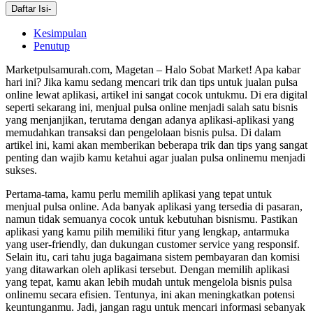
Daftar Isi
-
Kesimpulan
Penutup
Marketpulsamurah.com, Magetan – Halo Sobat Market! Apa kabar
hari ini? Jika kamu sedang mencari trik dan tips untuk jualan pulsa
online lewat aplikasi, artikel ini sangat cocok untukmu. Di era digital
seperti sekarang ini, menjual pulsa online menjadi salah satu bisnis
yang menjanjikan, terutama dengan adanya aplikasi-aplikasi yang
memudahkan transaksi dan pengelolaan bisnis pulsa. Di dalam
artikel ini, kami akan memberikan beberapa trik dan tips yang sangat
penting dan wajib kamu ketahui agar jualan pulsa onlinemu menjadi
sukses.
Pertama-tama, kamu perlu memilih aplikasi yang tepat untuk
menjual pulsa online. Ada banyak aplikasi yang tersedia di pasaran,
namun tidak semuanya cocok untuk kebutuhan bisnismu. Pastikan
aplikasi yang kamu pilih memiliki fitur yang lengkap, antarmuka
yang user-friendly, dan dukungan customer service yang responsif.
Selain itu, cari tahu juga bagaimana sistem pembayaran dan komisi
yang ditawarkan oleh aplikasi tersebut. Dengan memilih aplikasi
yang tepat, kamu akan lebih mudah untuk mengelola bisnis pulsa
onlinemu secara efisien. Tentunya, ini akan meningkatkan potensi
keuntunganmu. Jadi, jangan ragu untuk mencari informasi sebanyak