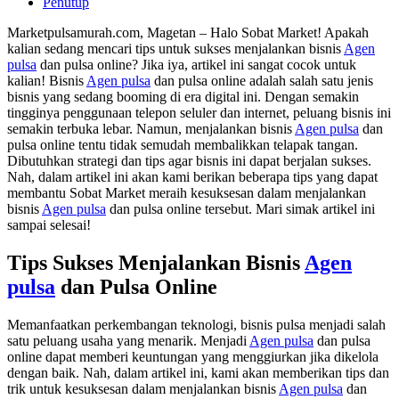
Penutup
Marketpulsamurah.com, Magetan – Halo Sobat Market! Apakah
kalian sedang mencari tips untuk sukses menjalankan bisnis
Agen
pulsa
dan pulsa online? Jika iya, artikel ini sangat cocok untuk
kalian! Bisnis
Agen pulsa
dan pulsa online adalah salah satu jenis
bisnis yang sedang booming di era digital ini. Dengan semakin
tingginya penggunaan telepon seluler dan internet, peluang bisnis ini
semakin terbuka lebar. Namun, menjalankan bisnis
Agen pulsa
dan
pulsa online tentu tidak semudah membalikkan telapak tangan.
Dibutuhkan strategi dan tips agar bisnis ini dapat berjalan sukses.
Nah, dalam artikel ini akan kami berikan beberapa tips yang dapat
membantu Sobat Market meraih kesuksesan dalam menjalankan
bisnis
Agen pulsa
dan pulsa online tersebut. Mari simak artikel ini
sampai selesai!
Tips Sukses Menjalankan Bisnis
Agen
pulsa
dan Pulsa Online
Memanfaatkan perkembangan teknologi, bisnis pulsa menjadi salah
satu peluang usaha yang menarik. Menjadi
Agen pulsa
dan pulsa
online dapat memberi keuntungan yang menggiurkan jika dikelola
dengan baik. Nah, dalam artikel ini, kami akan memberikan tips dan
trik untuk kesuksesan dalam menjalankan bisnis
Agen pulsa
dan