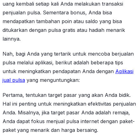
uang kembali setiap kali Anda melakukan transaksi
penjualan pulsa. Sementara bonus, Anda bisa
mendapatkan tambahan poin atau saldo yang bisa
ditukarkan dengan pulsa gratis atau hadiah menarik
lainnya.
Nah, bagi Anda yang tertarik untuk mencoba berjualan
pulsa melalui aplikasi, berikut adalah beberapa tips
untuk meningkatkan pendapatan Anda dengan
Aplikasi
jual pulsa
yang menguntungkan:
Pertama, tentukan target pasar yang akan Anda bidik.
Hal ini penting untuk meningkatkan efektivitas penjualan
Anda. Misalnya, jika target pasar Anda adalah remaja,
Anda dapat fokus menjual pulsa internet dengan paket-
paket yang menarik dan harga bersaing.