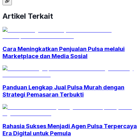
Artikel Terkait
Cara Meningkatkan Penjualan Pulsa melalui
Marketplace dan Media Sosial
Panduan Lengkap Jual Pulsa Murah dengan
Strategi Pemasaran Terbukti
Rahasia Sukses Menjadi Agen Pulsa Terpercaya
Era Digital untuk Pemula