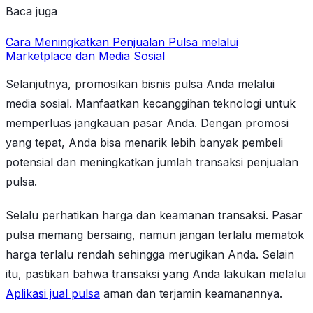
Baca juga
Cara Meningkatkan Penjualan Pulsa melalui
Marketplace dan Media Sosial
Selanjutnya, promosikan bisnis pulsa Anda melalui
media sosial. Manfaatkan kecanggihan teknologi untuk
memperluas jangkauan pasar Anda. Dengan promosi
yang tepat, Anda bisa menarik lebih banyak pembeli
potensial dan meningkatkan jumlah transaksi penjualan
pulsa.
Selalu perhatikan harga dan keamanan transaksi. Pasar
pulsa memang bersaing, namun jangan terlalu mematok
harga terlalu rendah sehingga merugikan Anda. Selain
itu, pastikan bahwa transaksi yang Anda lakukan melalui
Aplikasi jual pulsa
aman dan terjamin keamanannya.