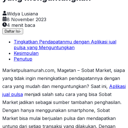
Widya Lusiana
8 November 2023
4
menit baca
Daftar Isi
-
Tingkatkan Pendapatanmu dengan Aplikasi jual
pulsa yang Menguntungkan
Kesimpulan
Penutup
Marketpulsamurah.com, Magetan – Sobat Market, siapa
yang tidak ingin meningkatkan pendapatannya dengan
cara yang mudah dan menguntungkan? Saat ini,
Aplikasi
jual pulsa
menjadi salah satu cara yang bisa Sobat
Market jadikan sebagai sumber tambahan penghasilan.
Dengan hanya menggunakan smartphone, Sobat
Market bisa mulai berjualan pulsa dan mendapatkan
untung dari setiap transaksi yang dilakukan. Dengan