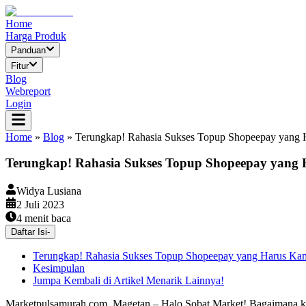
Home
Harga Produk
Panduan
Fitur
Blog
Webreport
Login
Home
»
Blog
»
Terungkap! Rahasia Sukses Topup Shopeepay yang
Terungkap! Rahasia Sukses Topup Shopeepay yang
Widya Lusiana
2 Juli 2023
4
menit baca
Daftar Isi
-
Terungkap! Rahasia Sukses Topup Shopeepay yang Harus Ka
Kesimpulan
Jumpa Kembali di Artikel Menarik Lainnya!
Marketpulsamurah.com, Magetan – Halo Sobat Market! Bagaimana kaba