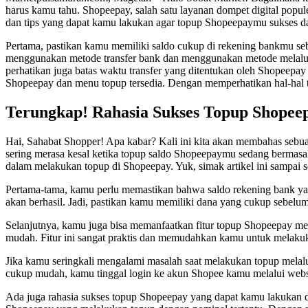
harus kamu tahu. Shopeepay, salah satu layanan dompet digital popu
dan tips yang dapat kamu lakukan agar topup Shopeepaymu sukses dan 
Pertama, pastikan kamu memiliki saldo cukup di rekening bankmu se
menggunakan metode transfer bank dan menggunakan metode melalui m
perhatikan juga batas waktu transfer yang ditentukan oleh Shopeepay
Shopeepay dan menu topup tersedia. Dengan memperhatikan hal-hal t
Terungkap! Rahasia Sukses Topup Shope
Hai, Sahabat Shopper! Apa kabar? Kali ini kita akan membahas sebu
sering merasa kesal ketika topup saldo Shopeepaymu sedang bermasal
dalam melakukan topup di Shopeepay. Yuk, simak artikel ini sampai s
Pertama-tama, kamu perlu memastikan bahwa saldo rekening bank y
akan berhasil. Jadi, pastikan kamu memiliki dana yang cukup sebelu
Selanjutnya, kamu juga bisa memanfaatkan fitur topup Shopeepay m
mudah. Fitur ini sangat praktis dan memudahkan kamu untuk melaku
Jika kamu seringkali mengalami masalah saat melakukan topup melal
cukup mudah, kamu tinggal login ke akun Shopee kamu melalui websi
Ada juga rahasia sukses topup Shopeepay yang dapat kamu lakukan 