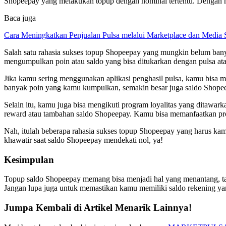
Shopeepay yang melakukan topup dengan nominal tertentu. Dengan m
Baca juga
Cara Meningkatkan Penjualan Pulsa melalui Marketplace dan Media 
Salah satu rahasia sukses topup Shopeepay yang mungkin belum banya
mengumpulkan poin atau saldo yang bisa ditukarkan dengan pulsa at
Jika kamu sering menggunakan aplikasi penghasil pulsa, kamu bisa 
banyak poin yang kamu kumpulkan, semakin besar juga saldo Shopee
Selain itu, kamu juga bisa mengikuti program loyalitas yang ditawa
reward atau tambahan saldo Shopeepay. Kamu bisa memanfaatkan pr
Nah, itulah beberapa rahasia sukses topup Shopeepay yang harus kamu
khawatir saat saldo Shopeepay mendekati nol, ya!
Kesimpulan
Topup saldo Shopeepay memang bisa menjadi hal yang menantang, tapi
Jangan lupa juga untuk memastikan kamu memiliki saldo rekening ya
Jumpa Kembali di Artikel Menarik Lainnya!