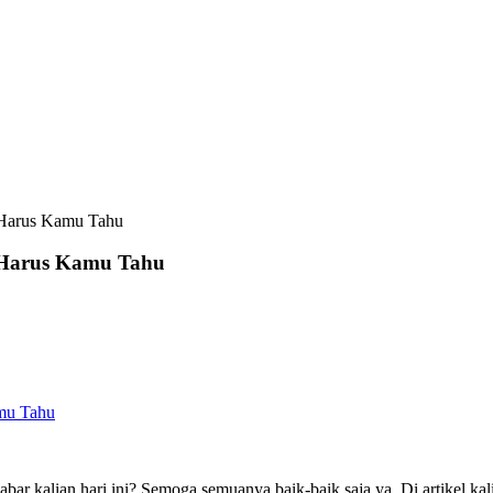
 Harus Kamu Tahu
 Harus Kamu Tahu
mu Tahu
r kalian hari ini? Semoga semuanya baik-baik saja ya. Di artikel ka