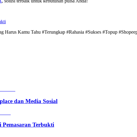
A
, solusi terbaik untuk kebutuhan pulsa Anda!
kti
yang Harus Kamu Tahu #Terungkap #Rahasia #Sukses #Topup #Shope
lace dan Media Sosial
i Pemasaran Terbukti