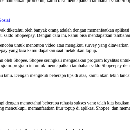
emanfaatkan promo ini, kamu bisa mendapatkan tambahan saldo Shope
Sosial
k diketahui oleh banyak orang adalah dengan memanfaatkan aplikasi p
au saldo Shopeepay. Dengan cara ini, kamu bisa mendapatkan tambahan 
mencoba untuk menonton video atau mengikuti survey yang ditawarkan 
pay yang bisa kamu dapatkan saat melakukan topup.
rkan oleh Shopee. Shopee seringkali mengadakan program loyalitas un
ogram-program ini untuk mendapatkan tambahan saldo Shopeepay den
 tahu. Dengan mengikuti beberapa tips di atas, kamu akan lebih lancar
 dengan mengetahui beberapa rahasia sukses yang telah kita bagikan 
ng mencukupi, memanfaatkan fitur topup di aplikasi Shopee, dan mem