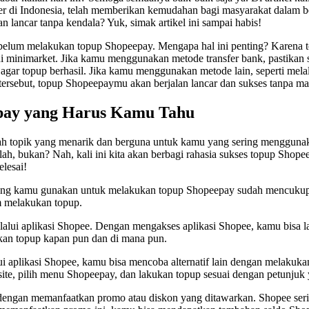
ler di Indonesia, telah memberikan kemudahan bagi masyarakat dalam 
lancar tanpa kendala? Yuk, simak artikel ini sampai habis!
belum melakukan topup Shopeepay. Mengapa hal ini penting? Karena t
inimarket. Jika kamu menggunakan metode transfer bank, pastikan sal
 agar topup berhasil. Jika kamu menggunakan metode lain, seperti mela
ersebut, topup Shopeepaymu akan berjalan lancar dan sukses tanpa ma
epay yang Harus Kamu Tahu
ah topik yang menarik dan berguna untuk kamu yang sering menggunak
ah, bukan? Nah, kali ini kita akan berbagi rahasia sukses topup Shop
elesai!
ang kamu gunakan untuk melakukan topup Shopeepay sudah mencukupi.
m melakukan topup.
elalui aplikasi Shopee. Dengan mengakses aplikasi Shopee, kamu bis
kan topup kapan pun dan di mana pun.
ui aplikasi Shopee, kamu bisa mencoba alternatif lain dengan melakuk
te, pilih menu Shopeepay, dan lakukan topup sesuai dengan petunjuk 
dengan memanfaatkan promo atau diskon yang ditawarkan. Shopee ser