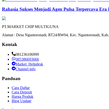
Rahasia Sukses Menjadi Agen Pulsa Terpercaya Era 
PT.MARKET CHIP MULTIGUNA
Alamat : Desa Nguntoronadi, RT24/RW04, Kec. Nguntoronadi, Kab.
Kontak
081236106999
085386693666
Market_Helpdesk
Channel info
Panduan
Cara Daftar
Cara Deposit
Harga Produk
Blog Update