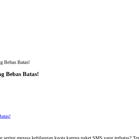
g Bebas Batas!
g Bebas Batas!
atas!
sering merasa kehilangan kuota karena paket SMS yang terbatas? Ten