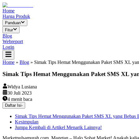
Home
Harga Produk
Panduan
Fitur
Blog
Webreport
Login
Home
»
Blog
»
Simak Tips Hemat Menggunakan Paket SMS XL yan
Simak Tips Hemat Menggunakan Paket SMS XL yan
Widya Lusiana
30 Juli 2023
4
menit baca
Daftar Isi
-
Simak Tips Hemat Menggunakan Paket SMS XL yang Bebas B
Kesimpulan
Jumpa Kembali di Artikel Menarik Lainnya!
Marketpulsamurah.com, Magetan – Halo Sobat Market! Apakah kalian 