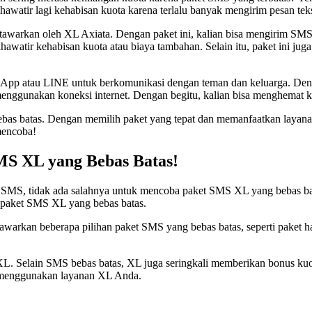
hawatir lagi kehabisan kuota karena terlalu banyak mengirim pesan tek
awarkan oleh XL Axiata. Dengan paket ini, kalian bisa mengirim SMS
khawatir kehabisan kuota atau biaya tambahan. Selain itu, paket ini j
tsApp atau LINE untuk berkomunikasi dengan teman dan keluarga. Deng
 menggunakan koneksi internet. Dengan begitu, kalian bisa menghemat
as batas. Dengan memilih paket yang tepat dan memanfaatkan layanan c
mencoba!
S XL yang Bebas Batas!
SMS, tidak ada salahnya untuk mencoba paket SMS XL yang bebas bata
n paket SMS XL yang bebas batas.
warkan beberapa pilihan paket SMS yang bebas batas, seperti paket h
 Selain SMS bebas batas, XL juga seringkali memberikan bonus kuota i
m menggunakan layanan XL Anda.