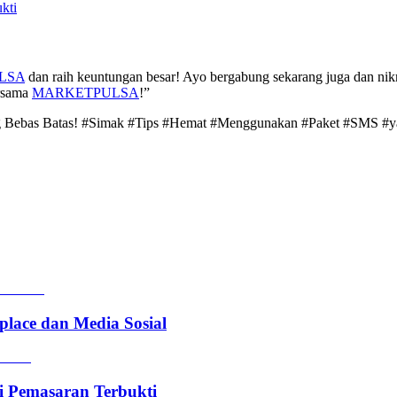
kti
LSA
dan raih keuntungan besar! Ayo bergabung sekarang juga dan nik
ersama
MARKETPULSA
!”
g Bebas Batas! #Simak #Tips #Hemat #Menggunakan #Paket #SMS #y
lace dan Media Sosial
i Pemasaran Terbukti