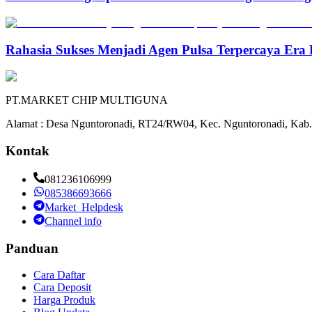
Rahasia Sukses Menjadi Agen Pulsa Terpercaya Era 
PT.MARKET CHIP MULTIGUNA
Alamat : Desa Nguntoronadi, RT24/RW04, Kec. Nguntoronadi, Kab.
Kontak
081236106999
085386693666
Market_Helpdesk
Channel info
Panduan
Cara Daftar
Cara Deposit
Harga Produk