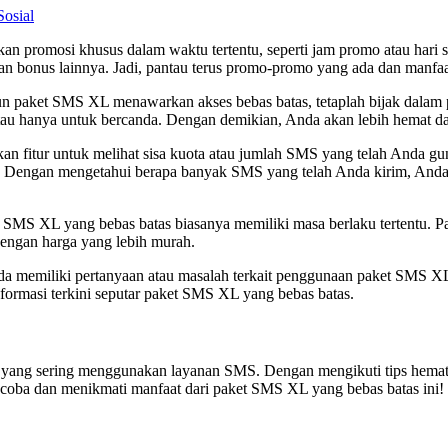
Sosial
n promosi khusus dalam waktu tertentu, seperti jam promo atau hari s
an bonus lainnya. Jadi, pantau terus promo-promo yang ada dan manf
n paket SMS XL menawarkan akses bebas batas, tetaplah bijak dala
 atau hanya untuk bercanda. Dengan demikian, Anda akan lebih hemat 
an fitur untuk melihat sisa kuota atau jumlah SMS yang telah Anda gu
Dengan mengetahui berapa banyak SMS yang telah Anda kirim, Anda d
t SMS XL yang bebas batas biasanya memiliki masa berlaku tertentu.
dengan harga yang lebih murah.
nda memiliki pertanyaan atau masalah terkait penggunaan paket SMS X
rmasi terkini seputar paket SMS XL yang bebas batas.
da yang sering menggunakan layanan SMS. Dengan mengikuti tips hem
coba dan menikmati manfaat dari paket SMS XL yang bebas batas ini!