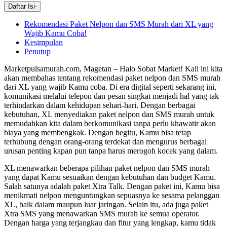
Daftar Isi
-
Rekomendasi Paket Nelpon dan SMS Murah dari XL yang
Wajib Kamu Coba!
Kesimpulan
Penutup
Marketpulsamurah.com, Magetan – Halo Sobat Market! Kali ini kita
akan membahas tentang rekomendasi paket nelpon dan SMS murah
dari XL yang wajib Kamu coba. Di era digital seperti sekarang ini,
komunikasi melalui telepon dan pesan singkat menjadi hal yang tak
terhindarkan dalam kehidupan sehari-hari. Dengan berbagai
kebutuhan, XL menyediakan paket nelpon dan SMS murah untuk
memudahkan kita dalam berkomunikasi tanpa perlu khawatir akan
biaya yang membengkak. Dengan begitu, Kamu bisa tetap
terhubung dengan orang-orang terdekat dan mengurus berbagai
urusan penting kapan pun tanpa harus merogoh kocek yang dalam.
XL menawarkan beberapa pilihan paket nelpon dan SMS murah
yang dapat Kamu sesuaikan dengan kebutuhan dan budget Kamu.
Salah satunya adalah paket Xtra Talk. Dengan paket ini, Kamu bisa
menikmati nelpon menguntungkan sepuasnya ke sesama pelanggan
XL, baik dalam maupun luar jaringan. Selain itu, ada juga paket
Xtra SMS yang menawarkan SMS murah ke semua operator.
Dengan harga yang terjangkau dan fitur yang lengkap, kamu tidak