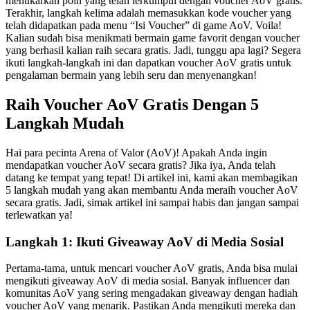
menukarkan poin yang telah terkumpul dengan voucher AoV gratis.
Terakhir, langkah kelima adalah memasukkan kode voucher yang
telah didapatkan pada menu “Isi Voucher” di game AoV. Voila!
Kalian sudah bisa menikmati bermain game favorit dengan voucher
yang berhasil kalian raih secara gratis. Jadi, tunggu apa lagi? Segera
ikuti langkah-langkah ini dan dapatkan voucher AoV gratis untuk
pengalaman bermain yang lebih seru dan menyenangkan!
Raih Voucher AoV Gratis Dengan 5
Langkah Mudah
Hai para pecinta Arena of Valor (AoV)! Apakah Anda ingin
mendapatkan voucher AoV secara gratis? Jika iya, Anda telah
datang ke tempat yang tepat! Di artikel ini, kami akan membagikan
5 langkah mudah yang akan membantu Anda meraih voucher AoV
secara gratis. Jadi, simak artikel ini sampai habis dan jangan sampai
terlewatkan ya!
Langkah 1: Ikuti Giveaway AoV di Media Sosial
Pertama-tama, untuk mencari voucher AoV gratis, Anda bisa mulai
mengikuti giveaway AoV di media sosial. Banyak influencer dan
komunitas AoV yang sering mengadakan giveaway dengan hadiah
voucher AoV yang menarik. Pastikan Anda mengikuti mereka dan