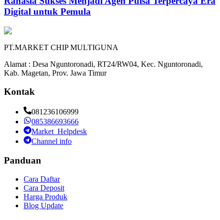
Rahasia Sukses Menjadi Agen Pulsa Terpercaya Era
Digital untuk Pemula
PT.MARKET CHIP MULTIGUNA
Alamat : Desa Nguntoronadi, RT24/RW04, Kec. Nguntoronadi,
Kab. Magetan, Prov. Jawa Timur
Kontak
081236106999
085386693666
Market_Helpdesk
Channel info
Panduan
Cara Daftar
Cara Deposit
Harga Produk
Blog Update