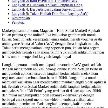
Langkah 2: Ikuti Event dan Turnamen AoV
Langkah 3: Gunakan Aplikasi Penghasil Uang
Langkah 4: Berpartisipasi dalam Survei Online
Langkah 5: Tukar Hadiah Dari Poin Loyalty AoV
Kesimpulan
Penutup
Marketpulsamurah.com, Magetan – Halo Sobat Market! Apakah
kalian pecinta game online? Jika iya, kabar gembira nih untuk
kalian. Saat ini, ada kesempatan emas untuk meraih voucher gratis
untuk game Arena of Valor (AoV) dengan lima langkah mudah.
Tidak perlu mengeluarkan uang sepersen pun, kalian bisa segera
memperoleh hadiah yang menarik ini. Yuk, simak artikel ini sampai
habis untuk mengetahui langkah-langkahnya!
Langkah pertama untuk mendapatkan voucher AoV gratis adalah
dengan mengunduh aplikasi belanja online Blibli. Setelah berhasil
mengunduh aplikasi tersebut, langkah kedua adalah melakukan
registrasi atau membuat akun baru di Blibli. Jangan lupa untuk
memverifikasi akun agar mendapatkan manfaat lengkap dari aplikasi
ini. Setelah akun Sobat Market sudah aktif, langkah ketiga adalah
mengakses fitur “Bli Point” yang terdapat di dalam aplikasi Blibli
dan mulai mengumpulkan poin sebanyak-banyaknya dengan
berbagai cara seperti menonton video, membaca artikel, atau
melakukan pembelian. Pada langkah keempat, kalian perlu