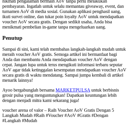
nikmati pengalaman bermain AoV tanpa perlu melakukan
pembayaran. Ingatlah untuk selalu memantau giveaway, event, dan
turnamen AoV di media sosial. Gunakan aplikasi penghasil uang,
ikuti survei online, dan tukar poin loyalty AoV untuk mendapatkan
voucher AoV secara gratis. Dengan sedikit usaha, Anda bisa
menikmati pembelian in-game tanpa mengeluarkan uang.
Penutup
Sampai di sini, kami telah membahas langkah-langkah mudah untuk
meraih voucher AoV gratis. Semoga artikel ini bermanfaat bagi
Anda dan membantu Anda mendapatkan voucher AoV dengan
cepat. Jangan lupa untuk terus mengikuti informasi terbaru seputar
AoV agar tidak ketinggalan kesempatan mendapatkan voucher AoV
secara gratis di waktu mendatang. Sampai jumpa kembali di artikel
menarik lainnya!
Ayoo bergabunglah bersama
MARKETPULSA
untuk berbisnis
grosir pulsa yang menguntungkan! Dapatkan keuntungan lebih
dengan menjadi mitra kami sekarang juga!
voucher arena of valor – Raih Voucher AoV Gratis Dengan 5
Langkah Mudah #Raih #Voucher #AoV #Gratis #Dengan
#Langkah #Mudah