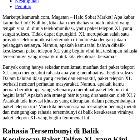
Kesimpulan
Penutup
Marketpulsamurah.com, Magetan – Halo Sobat Market! Apa kabar
kamu hari ini? Kali ini, kita akan membahas sebuah misteri yang
tengah viral di dunia telekomunikasi, yaitu paket telepon XL yang
sangat sukses. Tidak dapat dipungkiri, XL merupakan salah satu
provider telekomunikasi terkemuka di Indonesia dengan jutaan
pelanggan setianya. Namun, apakah kamu tahu bahwa dibalik
kesuksesan paket telepon XL yang begitu viral ini, tersimpan rahasia
tersembunyi yang menarik untuk kita eksplorasi bersama?
Banyak orang hanya sekadar menikmati manfaat dari paket telepon
XL tanpa mengetahui rahasia apa yang membuatnya begitu sukses.
Dalam balutan iklan yang cerdas dan enteraktif, paket telepon XL
berhasil mencuri perhatian masyarakat. Namun, apakah kamu
pernah berpikir apa yang sebenarnya membuat paket telepon ini
begitu laris? Apakah ada strategi bisnis yang dirahasiakan oleh XL?
Ataukah ada inovasi khusus yang diterapkan dalam pengembangan
paket telepon ini? Mari kita bersama-sama merangkai benang merah
dan mengungkap rahasia tersembunyi di balik kesuksesan viralnya
paket telepon XL yang begitu fenomenal ini.
Rahasia Tersembunyi di Balik
Kesuksesan Paket Telfon XL yang Kini