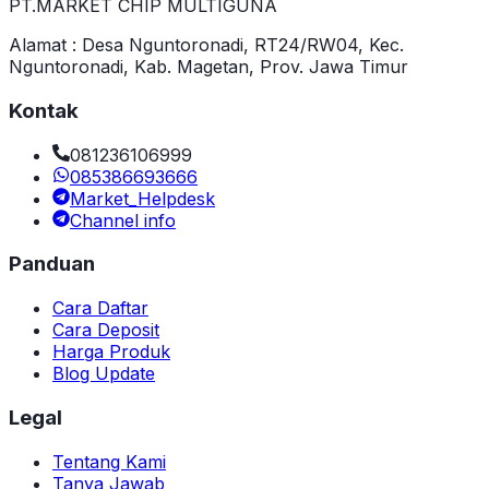
PT.MARKET CHIP MULTIGUNA
Alamat : Desa Nguntoronadi, RT24/RW04, Kec.
Nguntoronadi, Kab. Magetan, Prov. Jawa Timur
Kontak
081236106999
085386693666
Market_Helpdesk
Channel info
Panduan
Cara Daftar
Cara Deposit
Harga Produk
Blog Update
Legal
Tentang Kami
Tanya Jawab