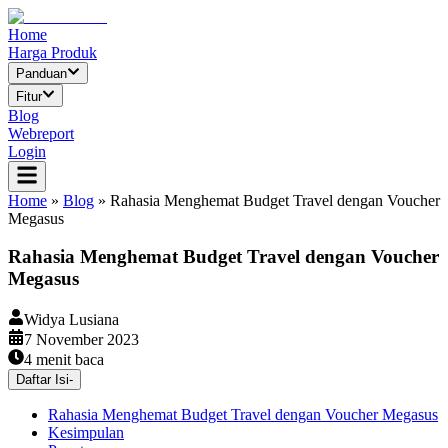
Home
Harga Produk
Panduan
Fitur
Blog
Webreport
Login
Home
»
Blog
»
Rahasia Menghemat Budget Travel dengan Voucher
Megasus
Rahasia Menghemat Budget Travel dengan Voucher
Megasus
Widya Lusiana
7 November 2023
4
menit baca
Daftar Isi
-
Rahasia Menghemat Budget Travel dengan Voucher Megasus
Kesimpulan