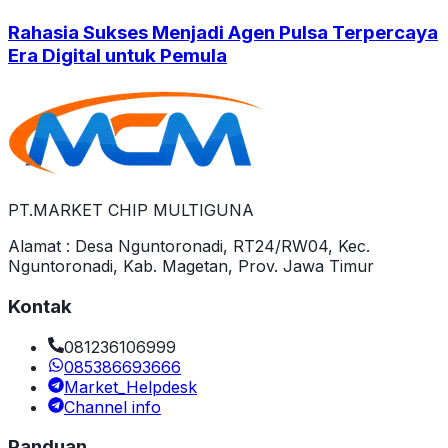
Rahasia Sukses Menjadi Agen Pulsa Terpercaya
Era Digital untuk Pemula
PT.MARKET CHIP MULTIGUNA
Alamat : Desa Nguntoronadi, RT24/RW04, Kec.
Nguntoronadi, Kab. Magetan, Prov. Jawa Timur
Kontak
081236106999
085386693666
Market_Helpdesk
Channel info
Panduan