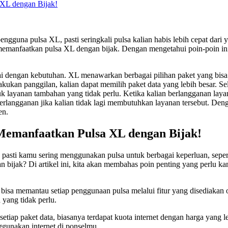
 XL dengan Bijak!
guna pulsa XL, pasti seringkali pulsa kalian habis lebih cepat dari y
memanfaatkan pulsa XL dengan bijak. Dengan mengetahui poin-poin ini
uai dengan kebutuhan. XL menawarkan berbagai pilihan paket yang bisa
kukan panggilan, kalian dapat memilih paket data yang lebih besar. Sela
k layanan tambahan yang tidak perlu. Ketika kalian berlangganan layan
k berlangganan jika kalian tidak lagi membutuhkan layanan tersebut. D
en.
 Memanfaatkan Pulsa XL dengan Bijak!
 pasti kamu sering menggunakan pulsa untuk berbagai keperluan, seper
jak? Di artikel ini, kita akan membahas poin penting yang perlu kam
 bisa memantau setiap penggunaan pulsa melalui fitur yang disediak
yang tidak perlu.
etiap paket data, biasanya terdapat kuota internet dengan harga yang 
gunakan internet di ponselmu.