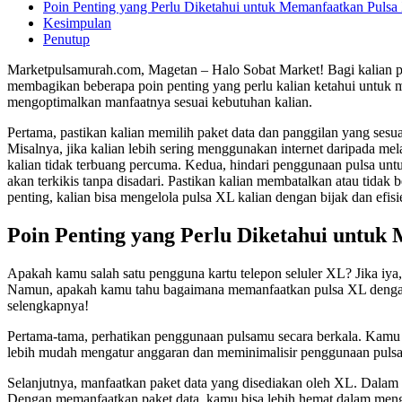
Poin Penting yang Perlu Diketahui untuk Memanfaatkan Pulsa
Kesimpulan
Penutup
Marketpulsamurah.com, Magetan – Halo Sobat Market! Bagi kalian peng
membagikan beberapa poin penting yang perlu kalian ketahui untuk 
mengoptimalkan manfaatnya sesuai kebutuhan kalian.
Pertama, pastikan kalian memilih paket data dan panggilan yang ses
Misalnya, jika kalian lebih sering menggunakan internet daripada mela
kalian tidak terbuang percuma. Kedua, hindari penggunaan pulsa untu
akan terkikis tanpa disadari. Pastikan kalian membatalkan atau tida
penting, kalian bisa mengelola pulsa XL kalian dengan bijak dan efisi
Poin Penting yang Perlu Diketahui untuk
Apakah kamu salah satu pengguna kartu telepon seluler XL? Jika iya,
Namun, apakah kamu tahu bagaimana memanfaatkan pulsa XL dengan bi
selengkapnya!
Pertama-tama, perhatikan penggunaan pulsamu secara berkala. Kamu
lebih mudah mengatur anggaran dan meminimalisir penggunaan pulsa 
Selanjutnya, manfaatkan paket data yang disediakan oleh XL. Dalam s
Dengan memanfaatkan paket data, kamu bisa lebih hemat dalam meng