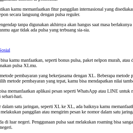
stikan kamu memanfaatkan fitur panggilan internasional yang disedia
pon secara langsung dengan pulsa reguler.
 mengendap tanpa digunakan akhirnya akan hangus saat masa berlakuny
nmu agar tidak ada pulsa yang terbuang sia-sia.
Sosial
isa kamu manfaatkan, seperti bonus pulsa, paket nelpon murah, atau di
unakan pulsa XLmu.
h metode pembayaran yang bekerjasama dengan XL. Beberapa metode pe
ih metode pembayaran yang tepat, kamu bisa mendapatkan nilai tamba
a memanfaatkan aplikasi pesan seperti WhatsApp atau LINE untuk men
sehari-hari.
r dalam satu jaringan, seperti XL ke XL, ada baiknya kamu memanfaa
 melakukan panggilan atau mengirim pesan ke nomor dalam satu jaring
da di luar negeri. Penggunaan pulsa saat melakukan roaming bisa sangat
negeri.