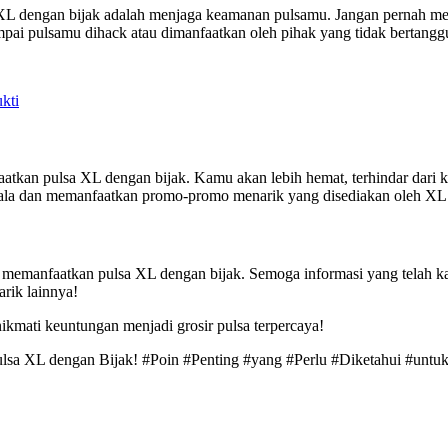
L dengan bijak adalah menjaga keamanan pulsamu. Jangan pernah membe
sampai pulsamu dihack atau dimanfaatkan oleh pihak yang tidak bertang
kti
tkan pulsa XL dengan bijak. Kamu akan lebih hemat, terhindar dari ke
kala dan memanfaatkan promo-promo menarik yang disediakan oleh XL
ntuk memanfaatkan pulsa XL dengan bijak. Semoga informasi yang tela
rik lainnya!
ikmati keuntungan menjadi grosir pulsa terpercaya!
Pulsa XL dengan Bijak! #Poin #Penting #yang #Perlu #Diketahui #unt