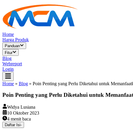
Home
Harga Produk
Panduan
Fitur
Blog
Webreport
Login
Home
»
Blog
»
Poin Penting yang Perlu Diketahui untuk Memanfaat
Poin Penting yang Perlu Diketahui untuk Memanfaa
Widya Lusiana
10 Oktober 2023
4
menit baca
Daftar Isi
-