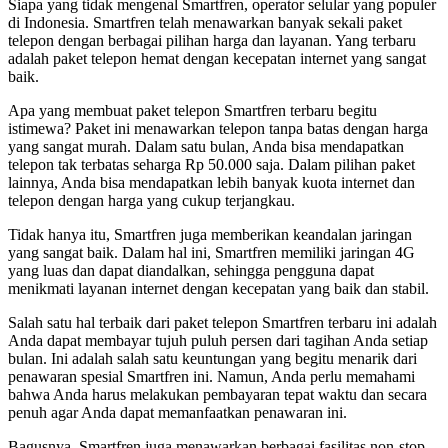
Siapa yang tidak mengenal Smartfren, operator selular yang populer
di Indonesia. Smartfren telah menawarkan banyak sekali paket
telepon dengan berbagai pilihan harga dan layanan. Yang terbaru
adalah paket telepon hemat dengan kecepatan internet yang sangat
baik.
Apa yang membuat paket telepon Smartfren terbaru begitu
istimewa? Paket ini menawarkan telepon tanpa batas dengan harga
yang sangat murah. Dalam satu bulan, Anda bisa mendapatkan
telepon tak terbatas seharga Rp 50.000 saja. Dalam pilihan paket
lainnya, Anda bisa mendapatkan lebih banyak kuota internet dan
telepon dengan harga yang cukup terjangkau.
Tidak hanya itu, Smartfren juga memberikan keandalan jaringan
yang sangat baik. Dalam hal ini, Smartfren memiliki jaringan 4G
yang luas dan dapat diandalkan, sehingga pengguna dapat
menikmati layanan internet dengan kecepatan yang baik dan stabil.
Salah satu hal terbaik dari paket telepon Smartfren terbaru ini adalah
Anda dapat membayar tujuh puluh persen dari tagihan Anda setiap
bulan. Ini adalah salah satu keuntungan yang begitu menarik dari
penawaran spesial Smartfren ini. Namun, Anda perlu memahami
bahwa Anda harus melakukan pembayaran tepat waktu dan secara
penuh agar Anda dapat memanfaatkan penawaran ini.
Bagusnya, Smartfren juga menawarkan berbagai fasilitas non-stop,