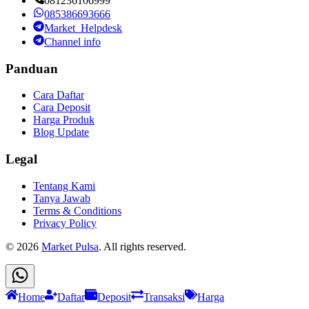
081236106999
085386693666
Market_Helpdesk
Channel info
Panduan
Cara Daftar
Cara Deposit
Harga Produk
Blog Update
Legal
Tentang Kami
Tanya Jawab
Terms & Conditions
Privacy Policy
©
2026
Market Pulsa
. All rights reserved.
Home
Daftar
Deposit
Transaksi
Harga