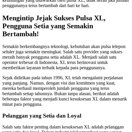
keuntungan yang ditawarkan oleh pulsa XL, tidak heran jika jumlah
penggunanya terus bertambah dari hari ke hari.
Mengintip Jejak Sukses Pulsa XL,
Pengguna Setia yang Semakin
Bertambah!
Semakin berkembangnya teknologi, kebutuhan akan pulsa telepon
seluler juga semakin meningkat. Salah satu provider yang sukses
meraih banyak pengguna setia adalah XL. Menjadi salah satu
operator terbesar di Indonesia, XL terus berinovasi untuk
memberikan layanan terbaik kepada para penggunanya.
Sejak didirikan pada tahun 1996, XL telah mengalami perjalanan
yang panjang. Namun, dengan visi dan komitmen yang kuat,
mereka berhasil memperoleh jumlah pengguna yang terus
bertambah setiap tahunnya. Bukan tanpa alasan, berikut adalah
beberapa faktor yang menjadi kunci kesuksesan XL dalam menarik
minat para pengguna.
Pelanggan yang Setia dan Loyal
Salah satu faktor penting dalam kesuksesan XL adalah pelanggan