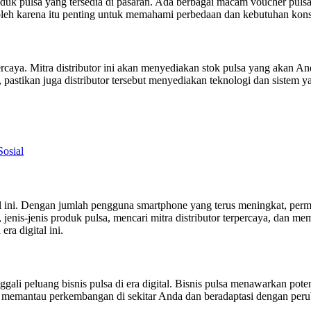
uk pulsa yang tersedia di pasaran. Ada berbagai macam voucher pulsa ya
 oleh karena itu penting untuk memahami perbedaan dan kebutuhan kons
ercaya. Mitra distributor ini akan menyediakan stok pulsa yang akan A
, pastikan juga distributor tersebut menyediakan teknologi dan sistem
Sosial
al ini. Dengan jumlah pengguna smartphone yang terus meningkat, perm
enis-jenis produk pulsa, mencari mitra distributor terpercaya, dan m
ra digital ini.
gali peluang bisnis pulsa di era digital. Bisnis pulsa menawarkan pot
s memantau perkembangan di sekitar Anda dan beradaptasi dengan perub