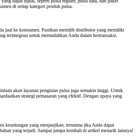
ng dapat dijual, seperti pulsa reguler, pulsa data, dan paket
umen di setiap kategori produk pulsa.
nda jual ke konsumen. Pastikan memilih distributor yang memiliki
 yang terintegrasi untuk memudahkan Anda dalam bertransaksi.
intaan akan layanan pengisian pulsa juga semakin tinggi. Untuk
emanfaatkan strategi pemasaran yang efektif. Dengan upaya yang
ensi keuntungan yang menjanjikan, terutama jika Anda dapat
ahan yang terjadi. Sampai jumpa kembali di artikel menarik lainnya!