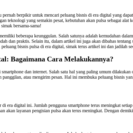
rnah berpikir untuk mencari peluang bisnis di era digital yang dap
an teknologi yang semakin pesat, kebutuhan akan pulsa sebagai alat kom
k, simak bersama-sama!
l memiliki beberapa keunggulan. Salah satunya adalah kemudahan dalam
h dan praktis. Selain itu, dalam artikel ini juga akan dibahas tentan
luang bisnis pulsa di era digital, simak terus artikel ini dan jadilah 
gital: Bagaimana Cara Melakukannya?
ui smartphone dan internet. Salah satu hal yang paling umum dilakukan 
n panggilan, atau mengirim pesan. Hal ini membuka peluang bisnis ya
 di era digital ini. Jumlah pengguna smartphone terus meningkat set
akan layanan pengisian pulsa akan terus meningkat. Dengan demikian, 