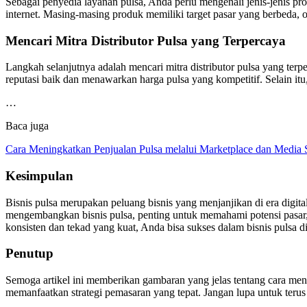
Sebagai penyedia layanan pulsa, Anda perlu mengenali jenis-jenis prod
internet. Masing-masing produk memiliki target pasar yang berbeda,
Mencari Mitra Distributor Pulsa yang Terpercaya
Langkah selanjutnya adalah mencari mitra distributor pulsa yang terp
reputasi baik dan menawarkan harga pulsa yang kompetitif. Selain itu
…
Baca juga
Cara Meningkatkan Penjualan Pulsa melalui Marketplace dan Media 
Kesimpulan
Bisnis pulsa merupakan peluang bisnis yang menjanjikan di era digit
mengembangkan bisnis pulsa, penting untuk memahami potensi pasar, j
konsisten dan tekad yang kuat, Anda bisa sukses dalam bisnis pulsa di e
Penutup
Semoga artikel ini memberikan gambaran yang jelas tentang cara meng
memanfaatkan strategi pemasaran yang tepat. Jangan lupa untuk teru