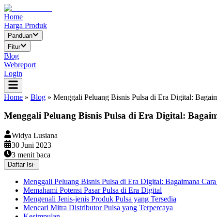
Home
Harga Produk
Panduan
Fitur
Blog
Webreport
Login
Home
»
Blog
»
Menggali Peluang Bisnis Pulsa di Era Digital: Bag
Menggali Peluang Bisnis Pulsa di Era Digital: Bag
Widya Lusiana
30 Juni 2023
3
menit baca
Daftar Isi
-
Menggali Peluang Bisnis Pulsa di Era Digital: Bagaimana Ca
Memahami Potensi Pasar Pulsa di Era Digital
Mengenali Jenis-jenis Produk Pulsa yang Tersedia
Mencari Mitra Distributor Pulsa yang Terpercaya
Kesimpulan