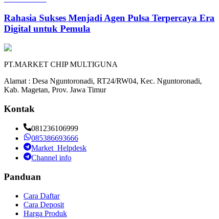
Rahasia Sukses Menjadi Agen Pulsa Terpercaya Era
Digital untuk Pemula
PT.MARKET CHIP MULTIGUNA
Alamat : Desa Nguntoronadi, RT24/RW04, Kec. Nguntoronadi,
Kab. Magetan, Prov. Jawa Timur
Kontak
081236106999
085386693666
Market_Helpdesk
Channel info
Panduan
Cara Daftar
Cara Deposit
Harga Produk