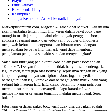
Playlist Pribadi
Fitur Karaoke
Rekomendasi Lagu
Kesimpulan
Jumpa Kembali di Artikel Menarik Lainnya!
Marketpulsamurah.com, Magetan – Halo Sobat Market! Kali ini kita
akan membahas tentang fitur-fitur keren dalam paket Joox yang
mungkin masih jarang diketahui oleh banyak pengguna. Joox,
aplikasi streaming musik dan video yang populer di Indonesia,
menjawab kebutuhan pengguna akan hiburan musik dengan
menyediakan berbagai fitur menarik yang dapat membuat
pengalaman pengguna semakin seru dan menyenangkan!
Salah satu fitur yang patut kamu coba dalam paket Joox adalah
“Karaoke”. Dengan fitur ini, kamu tidak hanya bisa mendengarkan
lagu favorit, tetapi juga bisa bernyanyi sepuasnya dengan lirik yang
tampil langsung di layar smartphone. Joox juga menyediakan
berbagai pilihan lagu karaoke dari berbagai genre musik, baik yang
sedang hits maupun lagu-lagu klasik. Selain itu, kamu juga bisa
merekam suaramu saat menyanyikan lagu karaoke favorit dan
membagikannya ke teman-temanmu melalui media sosial. Seru,
bukan?
Fitur lainnya dalam paket Joox yang tidak bisa diabaikan adalah
“Playlist Personal”. Joox memberikan kebebasan kepada pengguna