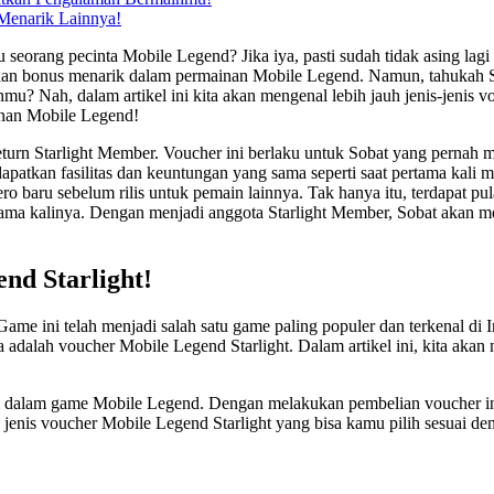
 Menarik Lainnya!
rang pecinta Mobile Legend? Jika iya, pasti sudah tidak asing lagi d
 dan bonus menarik dalam permainan Mobile Legend. Namun, tahukah 
nmu? Nah, dalam artikel ini kita akan mengenal lebih jauh jenis-jenis
nan Mobile Legend!
turn Starlight Member. Voucher ini berlaku untuk Sobat yang pernah 
atkan fasilitas dan keuntungan yang sama seperti saat pertama kali 
o baru sebelum rilis untuk pemain lainnya. Tak hanya itu, terdapat pul
tama kalinya. Dengan menjadi anggota Starlight Member, Sobat akan me
nd Starlight!
ame ini telah menjadi salah satu game paling populer dan terkenal di
a adalah voucher Mobile Legend Starlight. Dalam artikel ini, kita akan
ium dalam game Mobile Legend. Dengan melakukan pembelian voucher 
a jenis voucher Mobile Legend Starlight yang bisa kamu pilih sesuai d