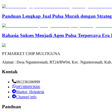
Panduan Lengkap Jual Pulsa Murah dengan Strateg
Rahasia Sukses Menjadi Agen Pulsa Terpercaya Era 
PT.MARKET CHIP MULTIGUNA
Alamat : Desa Nguntoronadi, RT24/RW04, Kec. Nguntoronadi, Kab.
Kontak
081236106999
085386693666
Market_Helpdesk
Channel info
Panduan