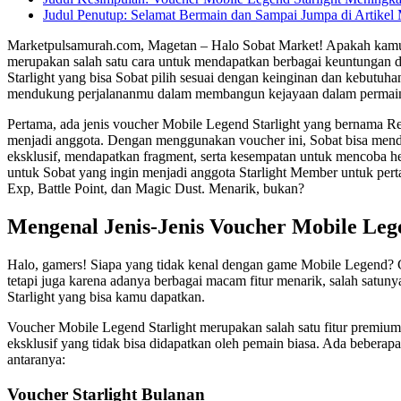
Judul Penutup: Selamat Bermain dan Sampai Jumpa di Artikel
Marketpulsamurah.com, Magetan – Halo Sobat Market! Apakah kamu seo
merupakan salah satu cara untuk mendapatkan berbagai keuntungan
Starlight yang bisa Sobat pilih sesuai dengan keinginan dan kebutuha
mendukung perjalananmu dalam membangun kejayaan dalam permai
Pertama, ada jenis voucher Mobile Legend Starlight yang bernama Re
menjadi anggota. Dengan menggunakan voucher ini, Sobat bisa mendap
eksklusif, mendapatkan fragment, serta kesempatan untuk mencoba her
untuk Sobat yang ingin menjadi anggota Starlight Member untuk per
Exp, Battle Point, dan Magic Dust. Menarik, bukan?
Mengenal Jenis-Jenis Voucher Mobile Lege
Halo, gamers! Siapa yang tidak kenal dengan game Mobile Legend? G
tetapi juga karena adanya berbagai macam fitur menarik, salah satuny
Starlight yang bisa kamu dapatkan.
Voucher Mobile Legend Starlight merupakan salah satu fitur prem
eksklusif yang tidak bisa didapatkan oleh pemain biasa. Ada beberap
antaranya:
Voucher Starlight Bulanan