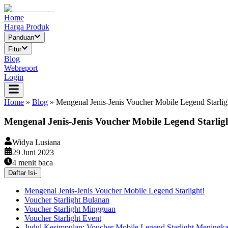
Home
Harga Produk
Panduan
Fitur
Blog
Webreport
Login
Home
»
Blog
»
Mengenal Jenis-Jenis Voucher Mobile Legend Starlig
Mengenal Jenis-Jenis Voucher Mobile Legend Starlig
Widya Lusiana
29 Juni 2023
4
menit baca
Daftar Isi
-
Mengenal Jenis-Jenis Voucher Mobile Legend Starlight!
Voucher Starlight Bulanan
Voucher Starlight Mingguan
Voucher Starlight Event
Judul Kesimpulan: Voucher Mobile Legend Starlight Mening