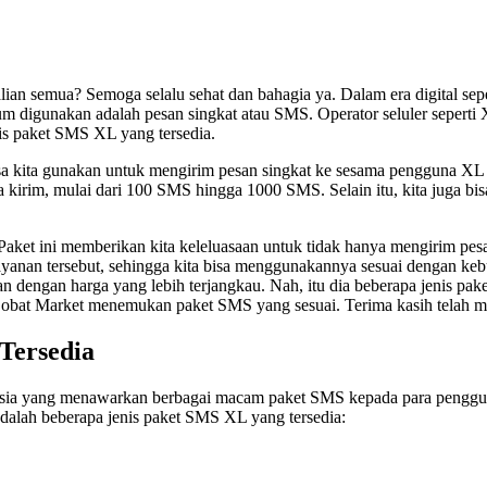
n semua? Semoga selalu sehat dan bahagia ya. Dalam era digital seper
um digunakan adalah pesan singkat atau SMS. Operator seluler seperti
nis paket SMS XL yang tersedia.
sa kita gunakan untuk mengirim pesan singkat ke sesama pengguna XL ma
a kirim, mulai dari 100 SMS hingga 1000 SMS. Selain itu, kita juga b
t ini memberikan kita keleluasaan untuk tidak hanya mengirim pesan s
 layanan tersebut, sehingga kita bisa menggunakannya sesuai dengan k
an dengan harga yang lebih terjangkau. Nah, itu dia beberapa jenis pa
bat Market menemukan paket SMS yang sesuai. Terima kasih telah memb
Tersedia
donesia yang menawarkan berbagai macam paket SMS kepada para peng
dalah beberapa jenis paket SMS XL yang tersedia: