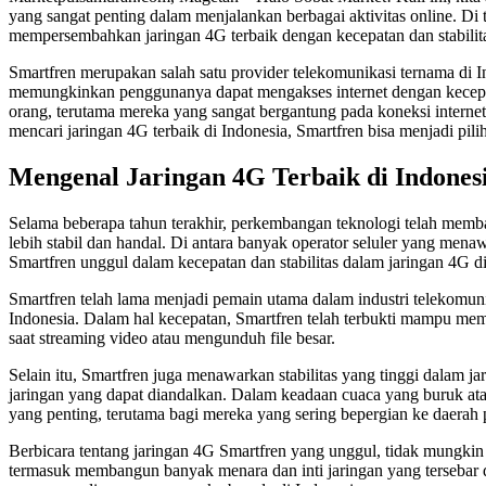
yang sangat penting dalam menjalankan berbagai aktivitas online. Di 
mempersembahkan jaringan 4G terbaik dengan kecepatan dan stabilit
Smartfren merupakan salah satu provider telekomunikasi ternama di I
memungkinkan penggunanya dapat mengakses internet dengan kecepatan
orang, terutama mereka yang sangat bergantung pada koneksi internet 
mencari jaringan 4G terbaik di Indonesia, Smartfren bisa menjadi pi
Mengenal Jaringan 4G Terbaik di Indonesi
Selama beberapa tahun terakhir, perkembangan teknologi telah membaw
lebih stabil dan handal. Di antara banyak operator seluler yang mena
Smartfren unggul dalam kecepatan dan stabilitas dalam jaringan 4G di
Smartfren telah lama menjadi pemain utama dalam industri telekomuni
Indonesia. Dalam hal kecepatan, Smartfren telah terbukti mampu mem
saat streaming video atau mengunduh file besar.
Selain itu, Smartfren juga menawarkan stabilitas yang tinggi dalam ja
jaringan yang dapat diandalkan. Dalam keadaan cuaca yang buruk ata
yang penting, terutama bagi mereka yang sering bepergian ke daerah 
Berbicara tentang jaringan 4G Smartfren yang unggul, tidak mungkin 
termasuk membangun banyak menara dan inti jaringan yang tersebar