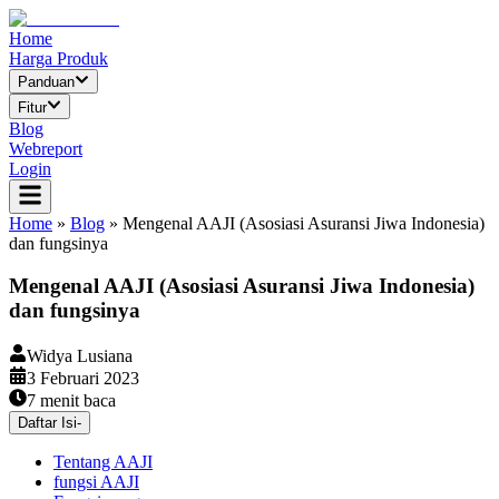
Home
Harga Produk
Panduan
Fitur
Blog
Webreport
Login
Home
»
Blog
»
Mengenal AAJI (Asosiasi Asuransi Jiwa Indonesia)
dan fungsinya
Mengenal AAJI (Asosiasi Asuransi Jiwa Indonesia)
dan fungsinya
Widya Lusiana
3 Februari 2023
7
menit baca
Daftar Isi
-
Tentang AAJI
fungsi AAJI