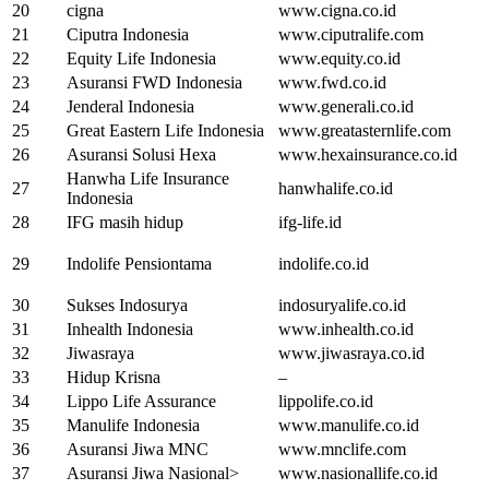
20
cigna
www.cigna.co.id
21
Ciputra Indonesia
www.ciputralife.com
22
Equity Life Indonesia
www.equity.co.id
23
Asuransi FWD Indonesia
www.fwd.co.id
24
Jenderal Indonesia
www.generali.co.id
25
Great Eastern Life Indonesia
www.greatasternlife.com
26
Asuransi Solusi Hexa
www.hexainsurance.co.id
Hanwha Life Insurance
27
hanwhalife.co.id
Indonesia
28
IFG masih hidup
ifg-life.id
29
Indolife Pensiontama
indolife.co.id
30
Sukses Indosurya
indosuryalife.co.id
31
Inhealth Indonesia
www.inhealth.co.id
32
Jiwasraya
www.jiwasraya.co.id
33
Hidup Krisna
–
34
Lippo Life Assurance
lippolife.co.id
35
Manulife Indonesia
www.manulife.co.id
36
Asuransi Jiwa MNC
www.mnclife.com
37
Asuransi Jiwa Nasional>
www.nasionallife.co.id