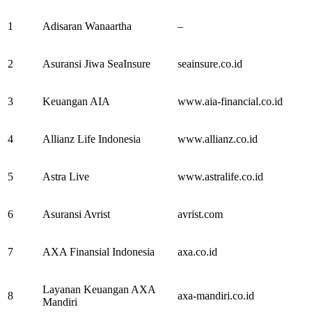
1
Adisaran Wanaartha
–
2
Asuransi Jiwa SeaInsure
seainsure.co.id
3
Keuangan AIA
www.aia-financial.co.id
4
Allianz Life Indonesia
www.allianz.co.id
5
Astra Live
www.astralife.co.id
6
Asuransi Avrist
avrist.com
7
AXA Finansial Indonesia
axa.co.id
Layanan Keuangan AXA
8
axa-mandiri.co.id
Mandiri