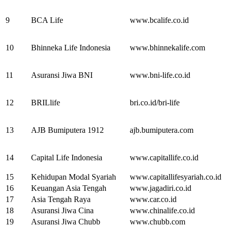
9
BCA Life
www.bcalife.co.id
10
Bhinneka Life Indonesia
www.bhinnekalife.com
11
Asuransi Jiwa BNI
www.bni-life.co.id
12
BRILlife
bri.co.id/bri-life
13
AJB Bumiputera 1912
ajb.bumiputera.com
14
Capital Life Indonesia
www.capitallife.co.id
15
Kehidupan Modal Syariah
www.capitallifesyariah.co.id
16
Keuangan Asia Tengah
www.jagadiri.co.id
17
Asia Tengah Raya
www.car.co.id
18
Asuransi Jiwa Cina
www.chinalife.co.id
19
Asuransi Jiwa Chubb
www.chubb.com