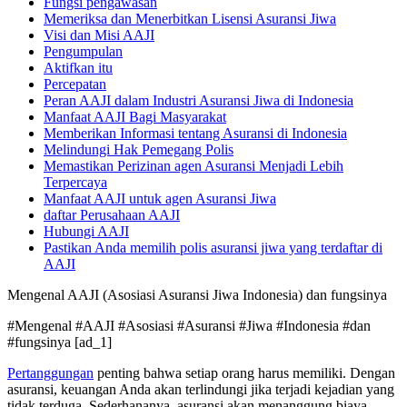
Fungsi pengawasan
Memeriksa dan Menerbitkan Lisensi Asuransi Jiwa
Visi dan Misi AAJI
Pengumpulan
Aktifkan itu
Percepatan
Peran AAJI dalam Industri Asuransi Jiwa di Indonesia
Manfaat AAJI Bagi Masyarakat
Memberikan Informasi tentang Asuransi di Indonesia
Melindungi Hak Pemegang Polis
Memastikan Perizinan agen Asuransi Menjadi Lebih
Terpercaya
Manfaat AAJI untuk agen Asuransi Jiwa
daftar Perusahaan AAJI
Hubungi AAJI
Pastikan Anda memilih polis asuransi jiwa yang terdaftar di
AAJI
Mengenal AAJI (Asosiasi Asuransi Jiwa Indonesia) dan fungsinya
#Mengenal #AAJI #Asosiasi #Asuransi #Jiwa #Indonesia #dan
#fungsinya [ad_1]
Pertanggungan
penting bahwa setiap orang harus memiliki. Dengan
asuransi, keuangan Anda akan terlindungi jika terjadi kejadian yang
tidak terduga. Sederhananya, asuransi akan menanggung biaya