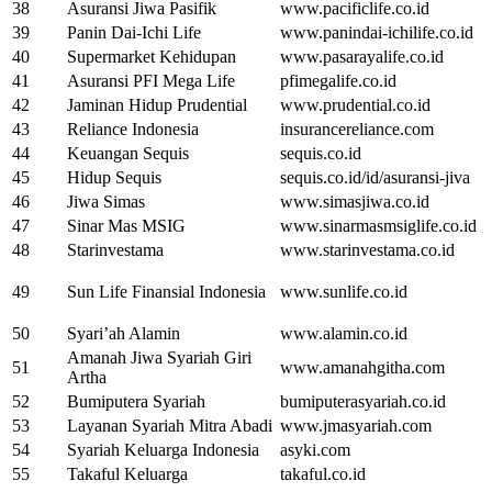
38
Asuransi Jiwa Pasifik
www.pacificlife.co.id
39
Panin Dai-Ichi Life
www.panindai-ichilife.co.id
40
Supermarket Kehidupan
www.pasarayalife.co.id
41
Asuransi PFI Mega Life
pfimegalife.co.id
42
Jaminan Hidup Prudential
www.prudential.co.id
43
Reliance Indonesia
insurancereliance.com
44
Keuangan Sequis
sequis.co.id
45
Hidup Sequis
sequis.co.id/id/asuransi-jiva
46
Jiwa Simas
www.simasjiwa.co.id
47
Sinar Mas MSIG
www.sinarmasmsiglife.co.id
48
Starinvestama
www.starinvestama.co.id
49
Sun Life Finansial Indonesia
www.sunlife.co.id
50
Syari’ah Alamin
www.alamin.co.id
Amanah Jiwa Syariah Giri
51
www.amanahgitha.com
Artha
52
Bumiputera Syariah
bumiputerasyariah.co.id
53
Layanan Syariah Mitra Abadi
www.jmasyariah.com
54
Syariah Keluarga Indonesia
asyki.com
55
Takaful Keluarga
takaful.co.id