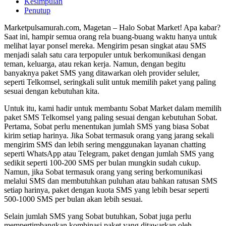
Kesimpulan
Penutup
Marketpulsamurah.com, Magetan – Halo Sobat Market! Apa kabar?
Saat ini, hampir semua orang rela buang-buang waktu hanya untuk
melihat layar ponsel mereka. Mengirim pesan singkat atau SMS
menjadi salah satu cara terpopuler untuk berkomunikasi dengan
teman, keluarga, atau rekan kerja. Namun, dengan begitu
banyaknya paket SMS yang ditawarkan oleh provider seluler,
seperti Telkomsel, seringkali sulit untuk memilih paket yang paling
sesuai dengan kebutuhan kita.
Untuk itu, kami hadir untuk membantu Sobat Market dalam memilih
paket SMS Telkomsel yang paling sesuai dengan kebutuhan Sobat.
Pertama, Sobat perlu menentukan jumlah SMS yang biasa Sobat
kirim setiap harinya. Jika Sobat termasuk orang yang jarang sekali
mengirim SMS dan lebih sering menggunakan layanan chatting
seperti WhatsApp atau Telegram, paket dengan jumlah SMS yang
sedikit seperti 100-200 SMS per bulan mungkin sudah cukup.
Namun, jika Sobat termasuk orang yang sering berkomunikasi
melalui SMS dan membutuhkan puluhan atau bahkan ratusan SMS
setiap harinya, paket dengan kuota SMS yang lebih besar seperti
500-1000 SMS per bulan akan lebih sesuai.
Selain jumlah SMS yang Sobat butuhkan, Sobat juga perlu
mempertimbangkan kombinasi paket yang ditawarkan oleh