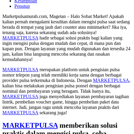
Kesimpulan
Penutup
Marketpulsamurah.com, Magetan – Halo Sobat Market! Apakah
kalian pernah mengalami kesulitan dalam mengisi pulsa saat sedang
berada di tempat yang jauh dari counter atau minimarket? Jika iya,
tenang saja, karena sekarang sudah ada solusinya!
MARKETPULSA
hadir sebagai solusi praktis bagi kalian yang
ingin mengisi pulsa dengan mudah dan cepat, di mana pun dan
kapan pun. Dengan layanan yang mudah digunakan dan tersedia 24
jam, kalian bisa langsung mencoba sekarang dan rasakan
kemudahannya!
MARKETPULSA
merupakan platform untuk pengisian pulsa
nomor telepon yang telah memiliki kerja sama dengan berbagai
provider pulsa terkemuka di Indonesia. Dengan
MARKETPULSA
,
kalian bisa melakukan pengisian pulsa ponsel dengan berbagai
nominal dan pembayaran yang beragam. Tidak hanya itu,
MARKETPULSA
juga menyediakan layanan pembayaran tagihan
listrik, pembelian voucher game, hingga pembelian paket data
internet. Jadi, jangan ragu untuk mencoba layanan praktis dari
MARKETPULSA
sekarang juga!
MARKETPULSA
memberikan solusi
praktis dalam mengisi pulsa, coba