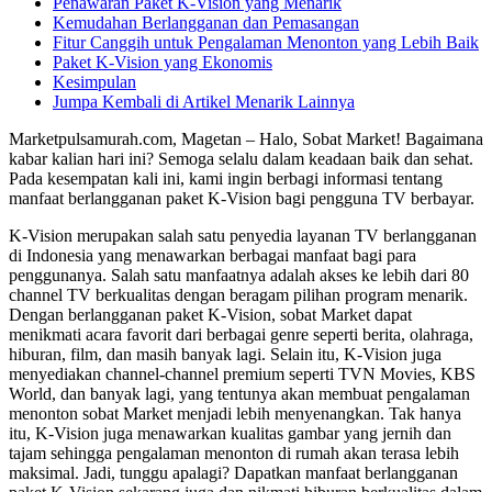
Penawaran Paket K-Vision yang Menarik
Kemudahan Berlangganan dan Pemasangan
Fitur Canggih untuk Pengalaman Menonton yang Lebih Baik
Paket K-Vision yang Ekonomis
Kesimpulan
Jumpa Kembali di Artikel Menarik Lainnya
Marketpulsamurah.com, Magetan – Halo, Sobat Market! Bagaimana
kabar kalian hari ini? Semoga selalu dalam keadaan baik dan sehat.
Pada kesempatan kali ini, kami ingin berbagi informasi tentang
manfaat berlangganan paket K-Vision bagi pengguna TV berbayar.
K-Vision merupakan salah satu penyedia layanan TV berlangganan
di Indonesia yang menawarkan berbagai manfaat bagi para
penggunanya. Salah satu manfaatnya adalah akses ke lebih dari 80
channel TV berkualitas dengan beragam pilihan program menarik.
Dengan berlangganan paket K-Vision, sobat Market dapat
menikmati acara favorit dari berbagai genre seperti berita, olahraga,
hiburan, film, dan masih banyak lagi. Selain itu, K-Vision juga
menyediakan channel-channel premium seperti TVN Movies, KBS
World, dan banyak lagi, yang tentunya akan membuat pengalaman
menonton sobat Market menjadi lebih menyenangkan. Tak hanya
itu, K-Vision juga menawarkan kualitas gambar yang jernih dan
tajam sehingga pengalaman menonton di rumah akan terasa lebih
maksimal. Jadi, tunggu apalagi? Dapatkan manfaat berlangganan