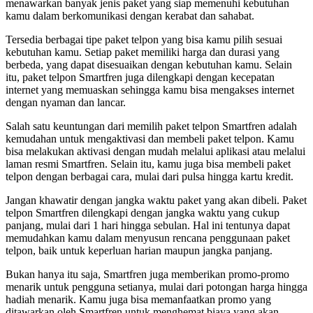
menawarkan banyak jenis paket yang siap memenuhi kebutuhan
kamu dalam berkomunikasi dengan kerabat dan sahabat.
Tersedia berbagai tipe paket telpon yang bisa kamu pilih sesuai
kebutuhan kamu. Setiap paket memiliki harga dan durasi yang
berbeda, yang dapat disesuaikan dengan kebutuhan kamu. Selain
itu, paket telpon Smartfren juga dilengkapi dengan kecepatan
internet yang memuaskan sehingga kamu bisa mengakses internet
dengan nyaman dan lancar.
Salah satu keuntungan dari memilih paket telpon Smartfren adalah
kemudahan untuk mengaktivasi dan membeli paket telpon. Kamu
bisa melakukan aktivasi dengan mudah melalui aplikasi atau melalui
laman resmi Smartfren. Selain itu, kamu juga bisa membeli paket
telpon dengan berbagai cara, mulai dari pulsa hingga kartu kredit.
Jangan khawatir dengan jangka waktu paket yang akan dibeli. Paket
telpon Smartfren dilengkapi dengan jangka waktu yang cukup
panjang, mulai dari 1 hari hingga sebulan. Hal ini tentunya dapat
memudahkan kamu dalam menyusun rencana penggunaan paket
telpon, baik untuk keperluan harian maupun jangka panjang.
Bukan hanya itu saja, Smartfren juga memberikan promo-promo
menarik untuk pengguna setianya, mulai dari potongan harga hingga
hadiah menarik. Kamu juga bisa memanfaatkan promo yang
ditawarkan oleh Smartfren untuk menghemat biaya yang akan