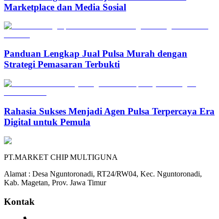
Marketplace dan Media Sosial
Panduan Lengkap Jual Pulsa Murah dengan
Strategi Pemasaran Terbukti
Rahasia Sukses Menjadi Agen Pulsa Terpercaya Era
Digital untuk Pemula
PT.MARKET CHIP MULTIGUNA
Alamat : Desa Nguntoronadi, RT24/RW04, Kec. Nguntoronadi,
Kab. Magetan, Prov. Jawa Timur
Kontak