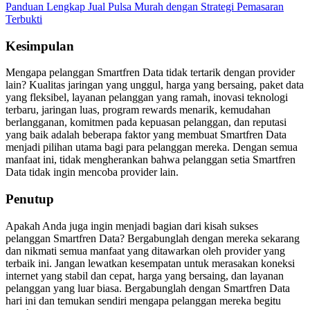
Panduan Lengkap Jual Pulsa Murah dengan Strategi Pemasaran
Terbukti
Kesimpulan
Mengapa pelanggan Smartfren Data tidak tertarik dengan provider
lain? Kualitas jaringan yang unggul, harga yang bersaing, paket data
yang fleksibel, layanan pelanggan yang ramah, inovasi teknologi
terbaru, jaringan luas, program rewards menarik, kemudahan
berlangganan, komitmen pada kepuasan pelanggan, dan reputasi
yang baik adalah beberapa faktor yang membuat Smartfren Data
menjadi pilihan utama bagi para pelanggan mereka. Dengan semua
manfaat ini, tidak mengherankan bahwa pelanggan setia Smartfren
Data tidak ingin mencoba provider lain.
Penutup
Apakah Anda juga ingin menjadi bagian dari kisah sukses
pelanggan Smartfren Data? Bergabunglah dengan mereka sekarang
dan nikmati semua manfaat yang ditawarkan oleh provider yang
terbaik ini. Jangan lewatkan kesempatan untuk merasakan koneksi
internet yang stabil dan cepat, harga yang bersaing, dan layanan
pelanggan yang luar biasa. Bergabunglah dengan Smartfren Data
hari ini dan temukan sendiri mengapa pelanggan mereka begitu