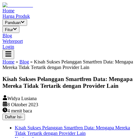
Home
Harga Produk
Panduan
Fitur
Blog
Webreport
Login
Home
»
Blog
»
Kisah Sukses Pelanggan Smartfren Data: Mengapa
Mereka Tidak Tertarik dengan Provider Lain
Kisah Sukses Pelanggan Smartfren Data: Mengapa
Mereka Tidak Tertarik dengan Provider Lain
Widya Lusiana
8 Oktober 2023
4
menit baca
Daftar Isi
-
Kisah Sukses Pelanggan Smartfren Data: Mengapa Mereka
Tidak Tertarik dengan Provider Lain