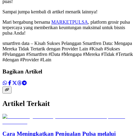
puas!
Sampai jumpa kembali di artikel menarik lainnya!
Mari bergabung bersama
MARKETPULSA
, platform grosir pulsa
terpercaya yang memberikan keuntungan maksimal untuk bisnis
pulsa Anda!
smartfren data – Kisah Sukses Pelanggan Smartfren Data: Mengapa
Mereka Tidak Tertarik dengan Provider Lain #Kisah #Sukses
#Pelanggan #Smartfren #Data #Mengapa #Mereka #Tidak #Tertarik
#dengan #Provider #Lain
Bagikan Artikel
Artikel Terkait
Cara Meningkatkan Penjualan Pulsa melalui