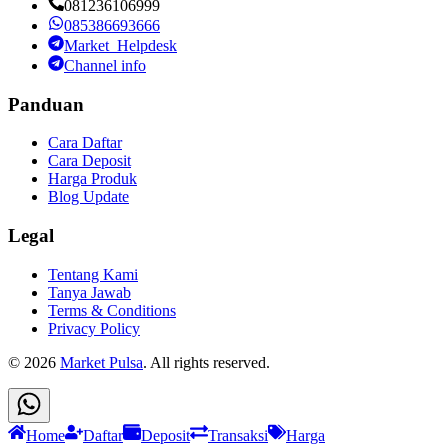
081236106999
085386693666
Market_Helpdesk
Channel info
Panduan
Cara Daftar
Cara Deposit
Harga Produk
Blog Update
Legal
Tentang Kami
Tanya Jawab
Terms & Conditions
Privacy Policy
©
2026
Market Pulsa
. All rights reserved.
Home
Daftar
Deposit
Transaksi
Harga