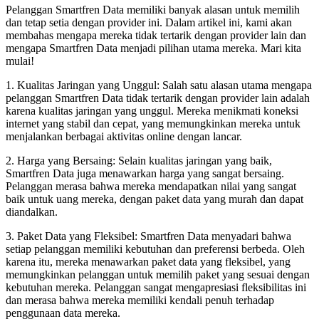
Pelanggan Smartfren Data memiliki banyak alasan untuk memilih
dan tetap setia dengan provider ini. Dalam artikel ini, kami akan
membahas mengapa mereka tidak tertarik dengan provider lain dan
mengapa Smartfren Data menjadi pilihan utama mereka. Mari kita
mulai!
1. Kualitas Jaringan yang Unggul: Salah satu alasan utama mengapa
pelanggan Smartfren Data tidak tertarik dengan provider lain adalah
karena kualitas jaringan yang unggul. Mereka menikmati koneksi
internet yang stabil dan cepat, yang memungkinkan mereka untuk
menjalankan berbagai aktivitas online dengan lancar.
2. Harga yang Bersaing: Selain kualitas jaringan yang baik,
Smartfren Data juga menawarkan harga yang sangat bersaing.
Pelanggan merasa bahwa mereka mendapatkan nilai yang sangat
baik untuk uang mereka, dengan paket data yang murah dan dapat
diandalkan.
3. Paket Data yang Fleksibel: Smartfren Data menyadari bahwa
setiap pelanggan memiliki kebutuhan dan preferensi berbeda. Oleh
karena itu, mereka menawarkan paket data yang fleksibel, yang
memungkinkan pelanggan untuk memilih paket yang sesuai dengan
kebutuhan mereka. Pelanggan sangat mengapresiasi fleksibilitas ini
dan merasa bahwa mereka memiliki kendali penuh terhadap
penggunaan data mereka.