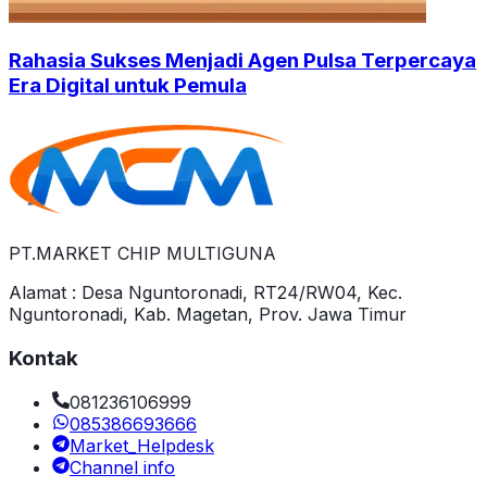
Rahasia Sukses Menjadi Agen Pulsa Terpercaya
Era Digital untuk Pemula
PT.MARKET CHIP MULTIGUNA
Alamat : Desa Nguntoronadi, RT24/RW04, Kec.
Nguntoronadi, Kab. Magetan, Prov. Jawa Timur
Kontak
081236106999
085386693666
Market_Helpdesk
Channel info