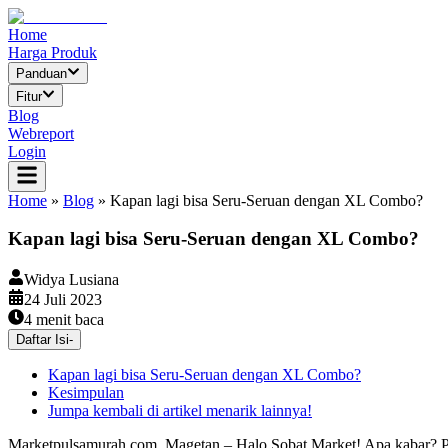
Home
Harga Produk
Panduan
Fitur
Blog
Webreport
Login
Home
»
Blog
»
Kapan lagi bisa Seru-Seruan dengan XL Combo?
Kapan lagi bisa Seru-Seruan dengan XL Combo?
Widya Lusiana
24 Juli 2023
4
menit baca
Daftar Isi
-
Kapan lagi bisa Seru-Seruan dengan XL Combo?
Kesimpulan
Jumpa kembali di artikel menarik lainnya!
Marketpulsamurah.com, Magetan – Halo Sobat Market! Apa kabar? Pa