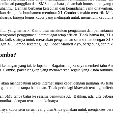
l menikmati panggilan dan SMS tanpa batas, ditambah bonus kuota ya
utuhanmu. Dengan berbagai kelebihan dan kemudahan yang ditawarka
suaikan dengan kebutuhanmu membuat XL Combo semakin menarik. Mulai 
eluarga, hingga bonus kuota yang melimpah untuk memenuhi kebutuha
fitur yang menarik. Kamu bisa melakukan pengaturan dan pemantaua
mengontrol penggunaan internet agar tetap efisien. Tidak hanya itu,
erada. Jadi, saatnya untuk merasakan pengalaman seru-seruan dengan
dengan XL Combo sekarang juga, Sobat Market! Ayo, bergabung dan n
Combo?
kenangan yang tak terlupakan. Bagaimana jika saya memberi tahu A
 Combo, paket lengkap yang menawarkan segala yang Anda butuhkan 
 mendapatkan akses internet super cepat dengan jaringan 4G terbaik 
n game online tanpa hambatan. Tidak perlu lagi khawatir tentang buff
 dan SMS tanpa batas ke sesama pengguna XL. Bahkan, ada juga bebe
omunikasi dengan teman dan keluarga.
rnya kuota seru-seruan yang bisa Anda gunakan untuk mengakses ber