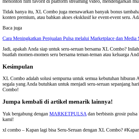
menonton film favorit di platform streaming video, mendengarkan mu
Tidak hanya itu, XL Combo juga menawarkan banyak bonus tambahan y
konten premium, atau bahkan akses eksklusif ke event-event seru.
Baca juga
Cara Meningkatkan Penjualan Pulsa melalui Marketplace dan Media 
Jadi, apakah Anda siap untuk seru-seruan bersama XL Combo? Inila
buatlah momen-momen seru bersama teman-teman atau keluarga And
Kesimpulan
XL Combo adalah solusi sempurna untuk semua kebutuhan hiburan An
segala yang Anda butuhkan untuk menjadi seru-seruan sepanjang ha
Combo!
Jumpa kembali di artikel menarik lainnya!
Yuk bergabung dengan
MARKETPULSA
dan berbisnis grosir pul
kami!
xl combo – Kapan lagi bisa Seru-Seruan dengan XL Combo? #Kapan