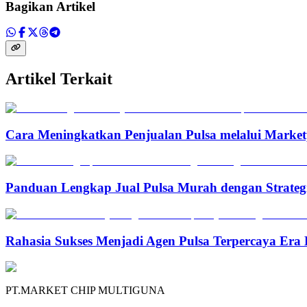
Bagikan Artikel
Artikel Terkait
Cara Meningkatkan Penjualan Pulsa melalui Marketp
Panduan Lengkap Jual Pulsa Murah dengan Strateg
Rahasia Sukses Menjadi Agen Pulsa Terpercaya Era 
PT.MARKET CHIP MULTIGUNA