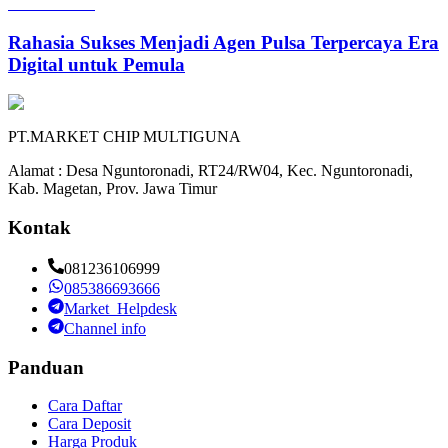
Rahasia Sukses Menjadi Agen Pulsa Terpercaya Era
Digital untuk Pemula
PT.MARKET CHIP MULTIGUNA
Alamat : Desa Nguntoronadi, RT24/RW04, Kec. Nguntoronadi,
Kab. Magetan, Prov. Jawa Timur
Kontak
081236106999
085386693666
Market_Helpdesk
Channel info
Panduan
Cara Daftar
Cara Deposit
Harga Produk