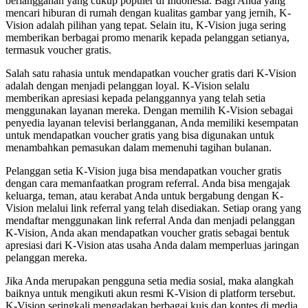
berlangganan yang cukup populer di Indonesia. Bagi Anda yang
mencari hiburan di rumah dengan kualitas gambar yang jernih, K-
Vision adalah pilihan yang tepat. Selain itu, K-Vision juga sering
memberikan berbagai promo menarik kepada pelanggan setianya,
termasuk voucher gratis.
Salah satu rahasia untuk mendapatkan voucher gratis dari K-Vision
adalah dengan menjadi pelanggan loyal. K-Vision selalu
memberikan apresiasi kepada pelanggannya yang telah setia
menggunakan layanan mereka. Dengan memilih K-Vision sebagai
penyedia layanan televisi berlangganan, Anda memiliki kesempatan
untuk mendapatkan voucher gratis yang bisa digunakan untuk
menambahkan pemasukan dalam memenuhi tagihan bulanan.
Pelanggan setia K-Vision juga bisa mendapatkan voucher gratis
dengan cara memanfaatkan program referral. Anda bisa mengajak
keluarga, teman, atau kerabat Anda untuk bergabung dengan K-
Vision melalui link referral yang telah disediakan. Setiap orang yang
mendaftar menggunakan link referral Anda dan menjadi pelanggan
K-Vision, Anda akan mendapatkan voucher gratis sebagai bentuk
apresiasi dari K-Vision atas usaha Anda dalam memperluas jaringan
pelanggan mereka.
Jika Anda merupakan pengguna setia media sosial, maka alangkah
baiknya untuk mengikuti akun resmi K-Vision di platform tersebut.
K-Vision seringkali mengadakan berbagai kuis dan kontes di media