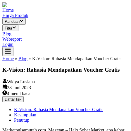
Home
Harga Produk
Panduan
Fitur
Blog
Webreport
Login
Home
»
Blog
»
K-Vision: Rahasia Mendapatkan Voucher Gratis
K-Vision: Rahasia Mendapatkan Voucher Gratis
Widya Lusiana
28 Juni 2023
4
menit baca
Daftar Isi
-
K-Vision: Rahasia Mendapatkan Voucher Gratis
Kesimpulan
Penutup
Marketpulsamurah.com, Magetan – Halo Sobat Market, apa kabar