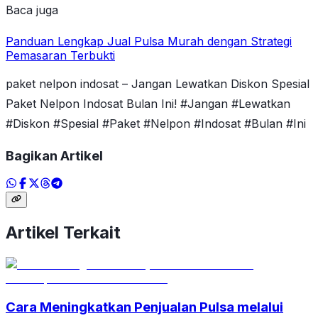
Baca juga
Panduan Lengkap Jual Pulsa Murah dengan Strategi
Pemasaran Terbukti
paket nelpon indosat – Jangan Lewatkan Diskon Spesial
Paket Nelpon Indosat Bulan Ini! #Jangan #Lewatkan
#Diskon #Spesial #Paket #Nelpon #Indosat #Bulan #Ini
Bagikan Artikel
Artikel Terkait
Cara Meningkatkan Penjualan Pulsa melalui