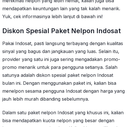
menikmati nelpon yang lebih hemat, kalian juga bisa
mendapatkan keuntungan lain yang tak kalah menarik.
Yuk, cek informasinya lebih lanjut di bawah ini!
Diskon Spesial Paket Nelpon Indosat
Pakai Indosat, pasti langsung terbayang dengan kualitas
sinyal yang bagus dan jangkauan yang luas. Selain itu,
provider yang satu ini juga sering mengadakan promo-
promo menarik untuk para pengguna setianya. Salah
satunya adalah diskon spesial paket nelpon Indosat
bulan ini. Dengan menggunakan paket ini, kalian bisa
menelpon sesama pengguna Indosat dengan harga yang
jauh lebih murah dibanding sebelumnya.
Dalam satu paket nelpon Indosat yang khusus ini, kalian
bisa mendapatkan kuota nelpon yang besar dengan