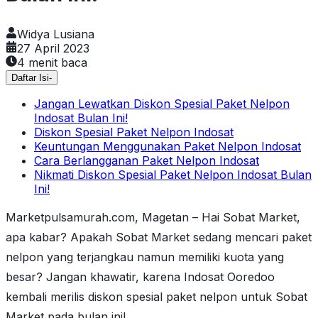
Widya Lusiana
27 April 2023
4
menit baca
Daftar Isi
-
Jangan Lewatkan Diskon Spesial Paket Nelpon
Indosat Bulan Ini!
Diskon Spesial Paket Nelpon Indosat
Keuntungan Menggunakan Paket Nelpon Indosat
Cara Berlangganan Paket Nelpon Indosat
Nikmati Diskon Spesial Paket Nelpon Indosat Bulan
Ini!
Marketpulsamurah.com, Magetan – Hai Sobat Market,
apa kabar? Apakah Sobat Market sedang mencari paket
nelpon yang terjangkau namun memiliki kuota yang
besar? Jangan khawatir, karena Indosat Ooredoo
kembali merilis diskon spesial paket nelpon untuk Sobat
Market pada bulan ini!