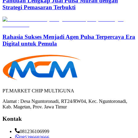
Panduan Lengkap Jual Pulsa Murah dengan
Strategi Pemasaran Terbukti
Rahasia Sukses Menjadi Agen Pulsa Terpercaya Era
Digital untuk Pemula
PT.MARKET CHIP MULTIGUNA
Alamat : Desa Nguntoronadi, RT24/RW04, Kec. Nguntoronadi,
Kab. Magetan, Prov. Jawa Timur
Kontak
081236106999
085386693666