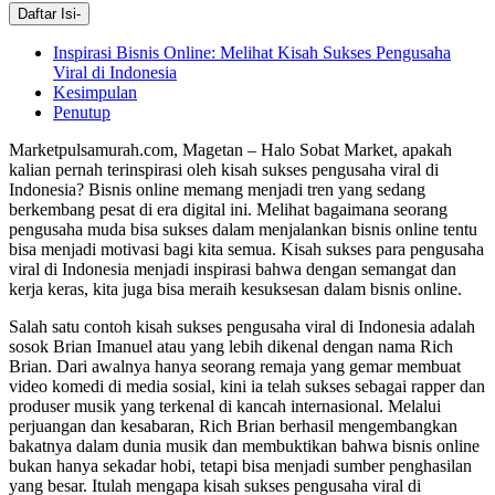
Daftar Isi
-
Inspirasi Bisnis Online: Melihat Kisah Sukses Pengusaha
Viral di Indonesia
Kesimpulan
Penutup
Marketpulsamurah.com, Magetan – Halo Sobat Market, apakah
kalian pernah terinspirasi oleh kisah sukses pengusaha viral di
Indonesia? Bisnis online memang menjadi tren yang sedang
berkembang pesat di era digital ini. Melihat bagaimana seorang
pengusaha muda bisa sukses dalam menjalankan bisnis online tentu
bisa menjadi motivasi bagi kita semua. Kisah sukses para pengusaha
viral di Indonesia menjadi inspirasi bahwa dengan semangat dan
kerja keras, kita juga bisa meraih kesuksesan dalam bisnis online.
Salah satu contoh kisah sukses pengusaha viral di Indonesia adalah
sosok Brian Imanuel atau yang lebih dikenal dengan nama Rich
Brian. Dari awalnya hanya seorang remaja yang gemar membuat
video komedi di media sosial, kini ia telah sukses sebagai rapper dan
produser musik yang terkenal di kancah internasional. Melalui
perjuangan dan kesabaran, Rich Brian berhasil mengembangkan
bakatnya dalam dunia musik dan membuktikan bahwa bisnis online
bukan hanya sekadar hobi, tetapi bisa menjadi sumber penghasilan
yang besar. Itulah mengapa kisah sukses pengusaha viral di