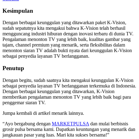
Kesimpulan
Dengan berbagai keunggulan yang ditawarkan paket K-Vision,
sudah sepatutnya kita mengakui bahwa K-Vision telah berhasil
mengguncang industri hiburan dengan inovasi terbaru di dunia TV.
Pengalaman menonton TV yang lebih baik, kualitas gambar yang
tajam, channel premium yang menarik, serta fleksibilitas dalam
menonton siaran TV adalah bukti nyata dari keunggulan K-Vision
sebagai penyedia layanan TV berlangganan.
Penutup
Dengan begitu, sudah saatnya kita mengakui keunggulan K-Vision
sebagai penyedia layanan TV berlangganan terkemuka di Indonesia.
Dengan berbagai keunggulan yang ditawarkan, K-Vision
memberikan pengalaman menonton TV yang lebih baik bagi para
penggemar siaran TV.
Jumpa kembali di artikel menarik lainnya.
“Ayo bergabung dengan
MARKETPULSA
dan mulai berbisnis
grosir pulsa bersama kami. Dapatkan keuntungan yang menarik dan
jangkauan pasar yang luas. Mari kita sukses bersama!”