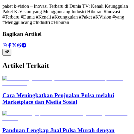
paket k-vision – Inovasi Terbaru di Dunia TV: Kenali Keunggulan
Paket K-Vision yang Mengguncang Industri Hiburan #Inovasi
#Terbaru #Dunia #Kenali #Keunggulan #Paket #KVision #yang
#Mengguncang #Industri #Hiburan
Bagikan Artikel
Artikel Terkait
Cara Meningkatkan Penjualan Pulsa melalui
Marketplace dan Media Sosial
Panduan Lengkap Jual Pulsa Murah dengan