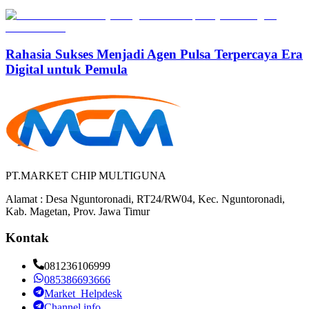
Rahasia Sukses Menjadi Agen Pulsa Terpercaya Era
Digital untuk Pemula
PT.MARKET CHIP MULTIGUNA
Alamat : Desa Nguntoronadi, RT24/RW04, Kec. Nguntoronadi,
Kab. Magetan, Prov. Jawa Timur
Kontak
081236106999
085386693666
Market_Helpdesk
Channel info