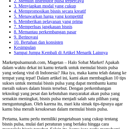
2. Memilih distributor pulsa terpercaya
3. Menyiapkan modal yang cukup
4. Mempromosikan bisnis secara kreatif
5. Menawarkan harga yang kompetitif
6. Memberikan pelayanan yang prima
7. Memperluas jangkauan bisnis
8. Memantau perkembangan pasar
9. Berinovasi
10. Bertahan dan konsisten
Kesimpulan
Sampai Jumpa Kembali di Artikel Menarik Lainnya
Marketpulsamurah.com, Magetan – Halo Sobat Market! Apakah
dalam waktu dekat ini kamu tertarik untuk memulai bisnis pulsa
yang sedang viral di Indonesia? Jika iya, maka kamu telah datang ke
tempat yang tepat! Dalam artikel ini, kami akan membagikan 10 tips
sukses untuk memulai bisnis pulsa yang dapat membantu kamu
meraih sukses dalam bisnis tersebut. Dengan perkembangan
teknologi yang pesat dan kebutuhan masyarakat akan pulsa yang
semakin meningkat, bisnis pulsa menjadi salah satu pilihan yang
menguntungkan. Oleh karena itu, mari kita simak tips-tipsnya agar
kamu bisa meraih kesuksesan dalam memulai bisnis pulsa.
Pertama, kamu perlu memiliki pengetahuan yang cukup tentang
bisnis pulsa, mulai dari peraturan yang berlaku hingga cara