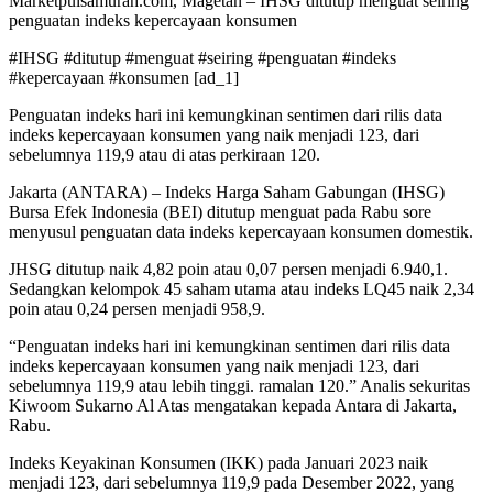
Marketpulsamurah.com, Magetan – IHSG ditutup menguat seiring
penguatan indeks kepercayaan konsumen
#IHSG #ditutup #menguat #seiring #penguatan #indeks
#kepercayaan #konsumen [ad_1]
Penguatan indeks hari ini kemungkinan sentimen dari rilis data
indeks kepercayaan konsumen yang naik menjadi 123, dari
sebelumnya 119,9 atau di atas perkiraan 120.
Jakarta (ANTARA) – Indeks Harga Saham Gabungan (IHSG)
Bursa Efek Indonesia (BEI) ditutup menguat pada Rabu sore
menyusul penguatan data indeks kepercayaan konsumen domestik.
JHSG ditutup naik 4,82 poin atau 0,07 persen menjadi 6.940,1.
Sedangkan kelompok 45 saham utama atau indeks LQ45 naik 2,34
poin atau 0,24 persen menjadi 958,9.
“Penguatan indeks hari ini kemungkinan sentimen dari rilis data
indeks kepercayaan konsumen yang naik menjadi 123, dari
sebelumnya 119,9 atau lebih tinggi. ramalan 120.” Analis sekuritas
Kiwoom Sukarno Al Atas mengatakan kepada Antara di Jakarta,
Rabu.
Indeks Keyakinan Konsumen (IKK) pada Januari 2023 naik
menjadi 123, dari sebelumnya 119,9 pada Desember 2022, yang