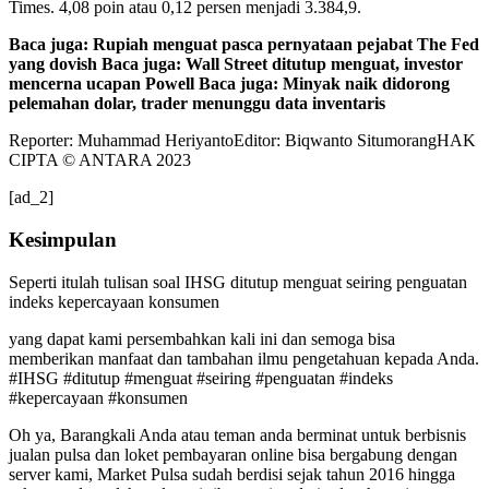
Times. 4,08 poin atau 0,12 persen menjadi 3.384,9.
Baca juga: Rupiah menguat pasca pernyataan pejabat The Fed
yang dovish Baca juga: Wall Street ditutup menguat, investor
mencerna ucapan Powell Baca juga: Minyak naik didorong
pelemahan dolar, trader menunggu data inventaris
Reporter: Muhammad HeriyantoEditor: Biqwanto SitumorangHAK
CIPTA © ANTARA 2023
[ad_2]
Kesimpulan
Seperti itulah tulisan soal IHSG ditutup menguat seiring penguatan
indeks kepercayaan konsumen
yang dapat kami persembahkan kali ini dan semoga bisa
memberikan manfaat dan tambahan ilmu pengetahuan kepada Anda.
#IHSG #ditutup #menguat #seiring #penguatan #indeks
#kepercayaan #konsumen
Oh ya, Barangkali Anda atau teman anda berminat untuk berbisnis
jualan pulsa dan loket pembayaran online bisa bergabung dengan
server kami, Market Pulsa sudah berdisi sejak tahun 2016 hingga