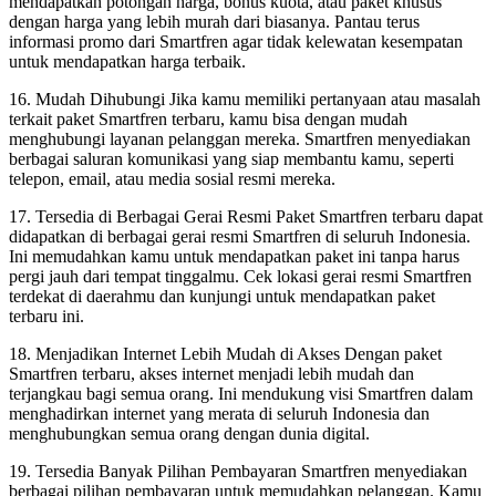
mendapatkan potongan harga, bonus kuota, atau paket khusus
dengan harga yang lebih murah dari biasanya. Pantau terus
informasi promo dari Smartfren agar tidak kelewatan kesempatan
untuk mendapatkan harga terbaik.
16. Mudah Dihubungi Jika kamu memiliki pertanyaan atau masalah
terkait paket Smartfren terbaru, kamu bisa dengan mudah
menghubungi layanan pelanggan mereka. Smartfren menyediakan
berbagai saluran komunikasi yang siap membantu kamu, seperti
telepon, email, atau media sosial resmi mereka.
17. Tersedia di Berbagai Gerai Resmi Paket Smartfren terbaru dapat
didapatkan di berbagai gerai resmi Smartfren di seluruh Indonesia.
Ini memudahkan kamu untuk mendapatkan paket ini tanpa harus
pergi jauh dari tempat tinggalmu. Cek lokasi gerai resmi Smartfren
terdekat di daerahmu dan kunjungi untuk mendapatkan paket
terbaru ini.
18. Menjadikan Internet Lebih Mudah di Akses Dengan paket
Smartfren terbaru, akses internet menjadi lebih mudah dan
terjangkau bagi semua orang. Ini mendukung visi Smartfren dalam
menghadirkan internet yang merata di seluruh Indonesia dan
menghubungkan semua orang dengan dunia digital.
19. Tersedia Banyak Pilihan Pembayaran Smartfren menyediakan
berbagai pilihan pembayaran untuk memudahkan pelanggan. Kamu