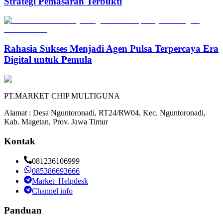
Strategi Pemasaran Terbukti
Rahasia Sukses Menjadi Agen Pulsa Terpercaya Era
Digital untuk Pemula
PT.MARKET CHIP MULTIGUNA
Alamat : Desa Nguntoronadi, RT24/RW04, Kec. Nguntoronadi,
Kab. Magetan, Prov. Jawa Timur
Kontak
081236106999
085386693666
Market_Helpdesk
Channel info
Panduan