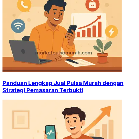
Panduan Lengkap Jual Pulsa Murah dengan
Strategi Pemasaran Terbukti