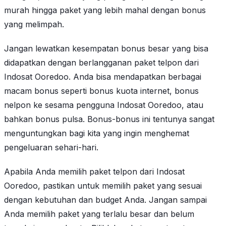
murah hingga paket yang lebih mahal dengan bonus
yang melimpah.
Jangan lewatkan kesempatan bonus besar yang bisa
didapatkan dengan berlangganan paket telpon dari
Indosat Ooredoo. Anda bisa mendapatkan berbagai
macam bonus seperti bonus kuota internet, bonus
nelpon ke sesama pengguna Indosat Ooredoo, atau
bahkan bonus pulsa. Bonus-bonus ini tentunya sangat
menguntungkan bagi kita yang ingin menghemat
pengeluaran sehari-hari.
Apabila Anda memilih paket telpon dari Indosat
Ooredoo, pastikan untuk memilih paket yang sesuai
dengan kebutuhan dan budget Anda. Jangan sampai
Anda memilih paket yang terlalu besar dan belum