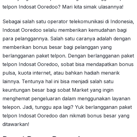
telpon Indosat Ooredoo? Mari kita simak ulasannya!
Sebagai salah satu operator telekomunikasi di Indonesia,
Indosat Ooredoo selalu memberikan kemudahan bagi
para pelanggannya. Salah satu caranya adalah dengan
memberikan bonus besar bagi pelanggan yang
berlangganan paket telpon. Dengan berlangganan paket
telpon Indosat Ooredoo, sobat bisa mendapatkan bonus
pulsa, kuota internet, atau bahkan hadiah menarik
lainnya. Tentunya hal ini bisa menjadi salah satu
keuntungan besar bagi sobat Market yang ingin
menghemat pengeluaran dalam menggunakan layanan
telepon. Jadi, tunggu apa lagi? Yuk berlangganan paket
telpon Indosat Ooredoo dan nikmati bonus besar yang
ditawarkan!