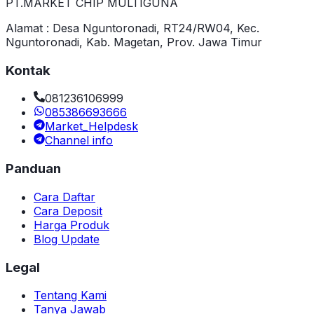
PT.MARKET CHIP MULTIGUNA
Alamat : Desa Nguntoronadi, RT24/RW04, Kec.
Nguntoronadi, Kab. Magetan, Prov. Jawa Timur
Kontak
081236106999
085386693666
Market_Helpdesk
Channel info
Panduan
Cara Daftar
Cara Deposit
Harga Produk
Blog Update
Legal
Tentang Kami
Tanya Jawab