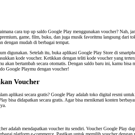
imana cara top up saldo Google Play menggunakan voucher? Nah, ja
remium, game, film, buku, dan juga musik favoritmu langsung dari to
n dengan mudah di berbagai tempat.
 digunakan. Setelah itu, buka aplikasi Google Play Store di smartpho
sukkan kode voucher. Ketikkan dengan teliti kode voucher yang tertera
u akan bertambah secara otomatis. Dengan saldo baru ini, kamu bisa 
saldo Google Playmu dengan voucher!
akan Voucher
alam aplikasi secara gratis? Google Play adalah toko digital resmi un
ay bisa didapatkan secara gratis. Agar bisa menikmati konten berbaya
ya.
 adalah mendapatkan voucher itu sendiri. Voucher Google Play dapat 
 berbagai platform e-commerce. Pastikan untuk memilih voucher dengan