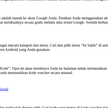
ya adalah masuk ke akun Google Anda. Pastikan Anda menggunakan ak
 membuatnya secara gratis melalui situs resmi Google. Setelah berhasi
gai macam kategori dan menu. Cari dan pilih menu “Isi Saldo” di antar
versi Android yang Anda gunakan.
kan Kode”. Opsi ini akan membawa Anda ke halaman untuk memasukkan
Anda memasukkan kode voucher secara manual.
Sosial
an periksalah dengan teliti. Cari kode yang tertera di kartu voucher 