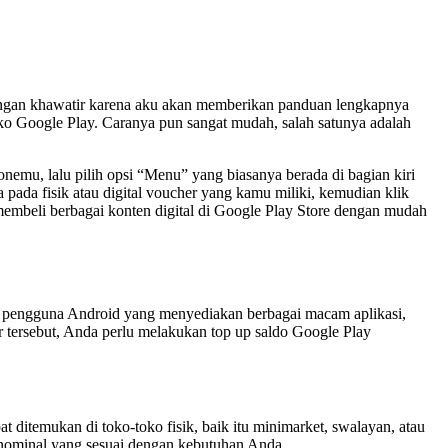
ngan khawatir karena aku akan memberikan panduan lengkapnya
ko Google Play. Caranya pun sangat mudah, salah satunya adalah
nemu, lalu pilih opsi “Menu” yang biasanya berada di bagian kiri
 pada fisik atau digital voucher yang kamu miliki, kemudian klik
membeli berbagai konten digital di Google Play Store dengan mudah
tuk pengguna Android yang menyediakan berbagai macam aplikasi,
r tersebut, Anda perlu melakukan top up saldo Google Play
ditemukan di toko-toko fisik, baik itu minimarket, swalayan, atau
 nominal yang sesuai dengan kebutuhan Anda.