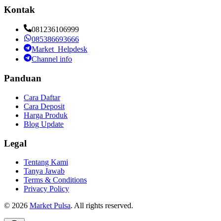
Kontak
081236106999
085386693666
Market_Helpdesk
Channel info
Panduan
Cara Daftar
Cara Deposit
Harga Produk
Blog Update
Legal
Tentang Kami
Tanya Jawab
Terms & Conditions
Privacy Policy
©
2026
Market Pulsa
. All rights reserved.