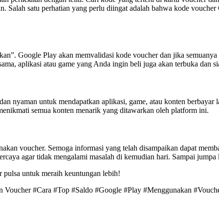
Salah satu perhatian yang perlu diingat adalah bahwa kode voucher Goo
kan”. Google Play akan memvalidasi kode voucher dan jika semuanya 
ma, aplikasi atau game yang Anda ingin beli juga akan terbuka dan s
an nyaman untuk mendapatkan aplikasi, game, atau konten berbayar la
menikmati semua konten menarik yang ditawarkan oleh platform ini.
unakan voucher. Semoga informasi yang telah disampaikan dapat mem
percaya agar tidak mengalami masalah di kemudian hari. Sampai jumpa k
r pulsa untuk meraih keuntungan lebih!
an Voucher #Cara #Top #Saldo #Google #Play #Menggunakan #Vouch