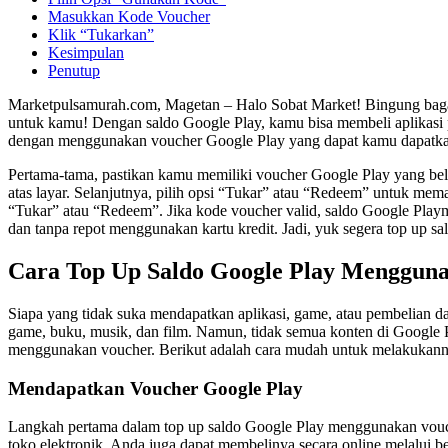
Masukkan Kode Voucher
Klik “Tukarkan”
Kesimpulan
Penutup
Marketpulsamurah.com, Magetan – Halo Sobat Market! Bingung baga
untuk kamu! Dengan saldo Google Play, kamu bisa membeli aplikasi p
dengan menggunakan voucher Google Play yang dapat kamu dapatka
Pertama-tama, pastikan kamu memiliki voucher Google Play yang belum
atas layar. Selanjutnya, pilih opsi “Tukar” atau “Redeem” untuk mema
“Tukar” atau “Redeem”. Jika kode voucher valid, saldo Google Playm
dan tanpa repot menggunakan kartu kredit. Jadi, yuk segera top up 
Cara Top Up Saldo Google Play Menggun
Siapa yang tidak suka mendapatkan aplikasi, game, atau pembelian d
game, buku, musik, dan film. Namun, tidak semua konten di Google Pl
menggunakan voucher. Berikut adalah cara mudah untuk melakukann
Mendapatkan Voucher Google Play
Langkah pertama dalam top up saldo Google Play menggunakan voucher
toko elektronik. Anda juga dapat membelinya secara online melalui