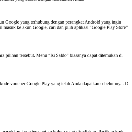
un Google yang terhubung dengan perangkat Android yang ingin
l masuk ke akun Google, cari dan pilih aplikasi “Google Play Store”
a pilihan tersebut. Menu “Isi Saldo” biasanya dapat ditemukan di
 kode voucher Google Play yang telah Anda dapatkan sebelumnya. Di
dan masukkan kode tersebut ke kolom yang disediakan. Pastikan kode