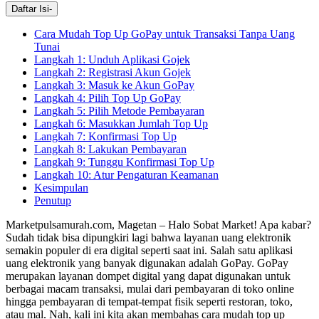
Daftar Isi
-
Cara Mudah Top Up GoPay untuk Transaksi Tanpa Uang
Tunai
Langkah 1: Unduh Aplikasi Gojek
Langkah 2: Registrasi Akun Gojek
Langkah 3: Masuk ke Akun GoPay
Langkah 4: Pilih Top Up GoPay
Langkah 5: Pilih Metode Pembayaran
Langkah 6: Masukkan Jumlah Top Up
Langkah 7: Konfirmasi Top Up
Langkah 8: Lakukan Pembayaran
Langkah 9: Tunggu Konfirmasi Top Up
Langkah 10: Atur Pengaturan Keamanan
Kesimpulan
Penutup
Marketpulsamurah.com, Magetan – Halo Sobat Market! Apa kabar?
Sudah tidak bisa dipungkiri lagi bahwa layanan uang elektronik
semakin populer di era digital seperti saat ini. Salah satu aplikasi
uang elektronik yang banyak digunakan adalah GoPay. GoPay
merupakan layanan dompet digital yang dapat digunakan untuk
berbagai macam transaksi, mulai dari pembayaran di toko online
hingga pembayaran di tempat-tempat fisik seperti restoran, toko,
atau mal. Nah, kali ini kita akan membahas cara mudah top up