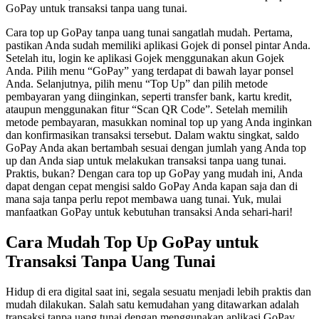
GoPay untuk transaksi tanpa uang tunai.
Cara top up GoPay tanpa uang tunai sangatlah mudah. Pertama,
pastikan Anda sudah memiliki aplikasi Gojek di ponsel pintar Anda.
Setelah itu, login ke aplikasi Gojek menggunakan akun Gojek
Anda. Pilih menu “GoPay” yang terdapat di bawah layar ponsel
Anda. Selanjutnya, pilih menu “Top Up” dan pilih metode
pembayaran yang diinginkan, seperti transfer bank, kartu kredit,
ataupun menggunakan fitur “Scan QR Code”. Setelah memilih
metode pembayaran, masukkan nominal top up yang Anda inginkan
dan konfirmasikan transaksi tersebut. Dalam waktu singkat, saldo
GoPay Anda akan bertambah sesuai dengan jumlah yang Anda top
up dan Anda siap untuk melakukan transaksi tanpa uang tunai.
Praktis, bukan? Dengan cara top up GoPay yang mudah ini, Anda
dapat dengan cepat mengisi saldo GoPay Anda kapan saja dan di
mana saja tanpa perlu repot membawa uang tunai. Yuk, mulai
manfaatkan GoPay untuk kebutuhan transaksi Anda sehari-hari!
Cara Mudah Top Up GoPay untuk
Transaksi Tanpa Uang Tunai
Hidup di era digital saat ini, segala sesuatu menjadi lebih praktis dan
mudah dilakukan. Salah satu kemudahan yang ditawarkan adalah
transaksi tanpa uang tunai dengan menggunakan aplikasi GoPay.