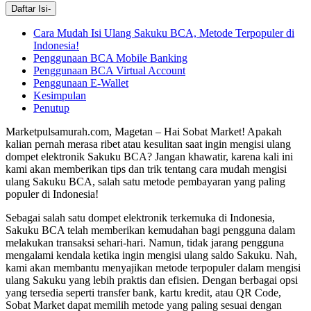
Daftar Isi
-
Cara Mudah Isi Ulang Sakuku BCA, Metode Terpopuler di
Indonesia!
Penggunaan BCA Mobile Banking
Penggunaan BCA Virtual Account
Penggunaan E-Wallet
Kesimpulan
Penutup
Marketpulsamurah.com, Magetan – Hai Sobat Market! Apakah
kalian pernah merasa ribet atau kesulitan saat ingin mengisi ulang
dompet elektronik Sakuku BCA? Jangan khawatir, karena kali ini
kami akan memberikan tips dan trik tentang cara mudah mengisi
ulang Sakuku BCA, salah satu metode pembayaran yang paling
populer di Indonesia!
Sebagai salah satu dompet elektronik terkemuka di Indonesia,
Sakuku BCA telah memberikan kemudahan bagi pengguna dalam
melakukan transaksi sehari-hari. Namun, tidak jarang pengguna
mengalami kendala ketika ingin mengisi ulang saldo Sakuku. Nah,
kami akan membantu menyajikan metode terpopuler dalam mengisi
ulang Sakuku yang lebih praktis dan efisien. Dengan berbagai opsi
yang tersedia seperti transfer bank, kartu kredit, atau QR Code,
Sobat Market dapat memilih metode yang paling sesuai dengan