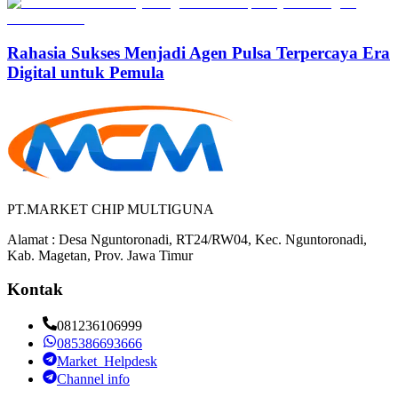
Rahasia Sukses Menjadi Agen Pulsa Terpercaya Era
Digital untuk Pemula
PT.MARKET CHIP MULTIGUNA
Alamat : Desa Nguntoronadi, RT24/RW04, Kec. Nguntoronadi,
Kab. Magetan, Prov. Jawa Timur
Kontak
081236106999
085386693666
Market_Helpdesk
Channel info