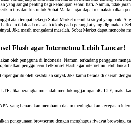
tuhan yang sangat penting bagi kehidupan sehari-hari. Namun, tidak jar
emberikan tips dan trik untuk Sobat Market agar dapat memaksimalkan p
nggal atau tempat bekerja Sobat Market memiliki sinyal yang baik. Si
aik dan tidak ada masalah teknis pada perangkat yang digunakan. Selain
gi sinyal. Jika masih mengalami masalah, Sobat Market dapat mencoba
el Flash agar Internetmu Lebih Lancar!
gunakan oleh pengguna di Indonesia. Namun, terkadang pengguna meng
ngoptimalkan penggunaan Telkomsel Flash agar internetmu lebih lancar!
at dipengaruhi oleh kestabilan sinyal. Jika kamu berada di daerah deng
LTE. Jika perangkatmu sudah mendukung jaringan 4G LTE, maka kamu 
 APN yang benar akan membantu dalam meningkatkan kecepatan inter
alkan penggunaan browsermu dengan menghapus riwayat browsing, cac