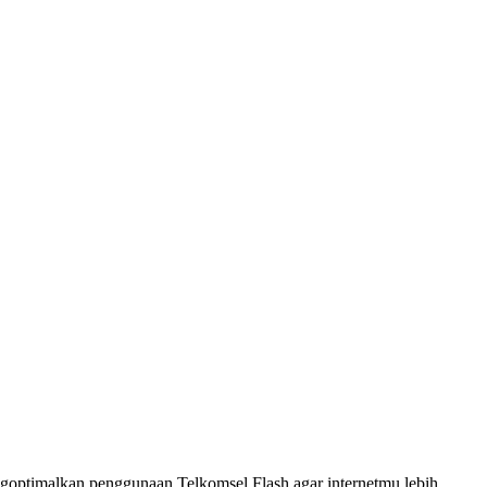
ngoptimalkan penggunaan Telkomsel Flash agar internetmu lebih