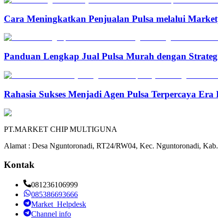
Cara Meningkatkan Penjualan Pulsa melalui Marketp
Panduan Lengkap Jual Pulsa Murah dengan Strateg
Rahasia Sukses Menjadi Agen Pulsa Terpercaya Era 
PT.MARKET CHIP MULTIGUNA
Alamat : Desa Nguntoronadi, RT24/RW04, Kec. Nguntoronadi, Kab.
Kontak
081236106999
085386693666
Market_Helpdesk
Channel info