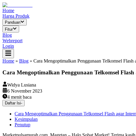
Home
Harga Produk
Panduan
Fitur
Blog
Webreport
Login
Home
»
Blog
»
Cara Mengoptimalkan Penggunaan Telkomsel Flash a
Cara Mengoptimalkan Penggunaan Telkomsel Flash 
Widya Lusiana
6 November 2023
4
menit baca
Daftar Isi
-
Cara Mengoptimalkan Penggunaan Telkomsel Flash agar Inter
Kesimpulan
Penutup
Marketpulsamurah.com, Magetan – Halo Sobat Market! Terima kasih te