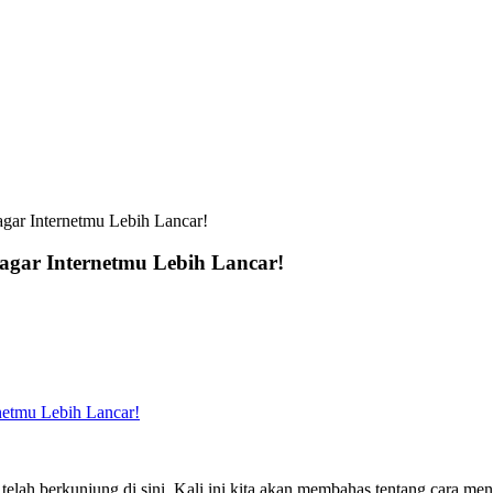
gar Internetmu Lebih Lancar!
agar Internetmu Lebih Lancar!
netmu Lebih Lancar!
lah berkunjung di sini. Kali ini kita akan membahas tentang cara me