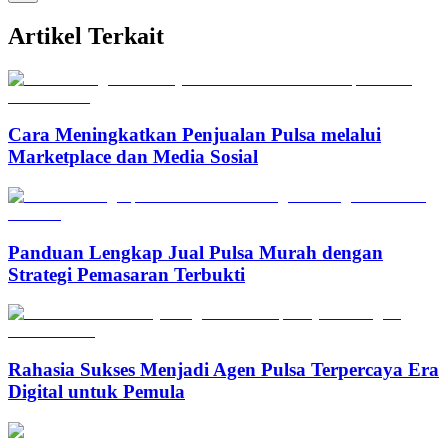
Artikel Terkait
Cara Meningkatkan Penjualan Pulsa melalui
Marketplace dan Media Sosial
Panduan Lengkap Jual Pulsa Murah dengan
Strategi Pemasaran Terbukti
Rahasia Sukses Menjadi Agen Pulsa Terpercaya Era
Digital untuk Pemula