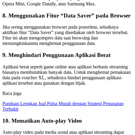
Opera Mini, Google Datally, atau Samsung Max.
8. Menggunakan Fitur “Data Saver” pada Browser
Jika sering menggunakan browser pada ponselmu, sebaiknya
aktifkan fitur “Data Saver” yang disediakan oleh browser tersebut.
Fitur ini akan mengompres data saat browsing dan
memungkinkanmu menghemat penggunaan data.
9. Menghindari Penggunaan Aplikasi Berat
Aplikasi berat seperti game online atau aplikasi berbasis streaming
biasanya membutuhkan banyak data. Untuk menghemat pemakaian
data pada voucher XL, sebaiknya hindari penggunaan aplikasi-
aplikasi tersebut atau gunakan dengan bijak.
Baca juga
Panduan Lengkap Jual Pulsa Murah dengan Strategi Pemasaran
Terbukti
10. Mematikan Auto-play Video
Auto-play video pada media sosial atau aplikasi streaming dapat