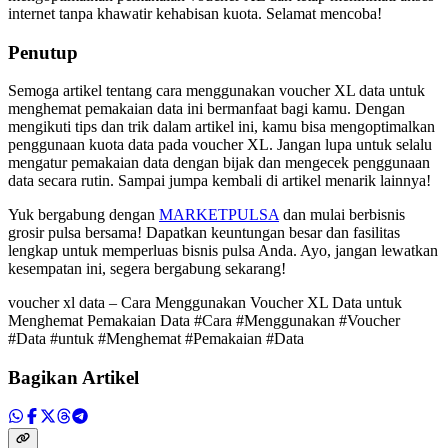
internet tanpa khawatir kehabisan kuota. Selamat mencoba!
Penutup
Semoga artikel tentang cara menggunakan voucher XL data untuk
menghemat pemakaian data ini bermanfaat bagi kamu. Dengan
mengikuti tips dan trik dalam artikel ini, kamu bisa mengoptimalkan
penggunaan kuota data pada voucher XL. Jangan lupa untuk selalu
mengatur pemakaian data dengan bijak dan mengecek penggunaan
data secara rutin. Sampai jumpa kembali di artikel menarik lainnya!
Yuk bergabung dengan
MARKETPULSA
dan mulai berbisnis
grosir pulsa bersama! Dapatkan keuntungan besar dan fasilitas
lengkap untuk memperluas bisnis pulsa Anda. Ayo, jangan lewatkan
kesempatan ini, segera bergabung sekarang!
voucher xl data – Cara Menggunakan Voucher XL Data untuk
Menghemat Pemakaian Data #Cara #Menggunakan #Voucher
#Data #untuk #Menghemat #Pemakaian #Data
Bagikan Artikel