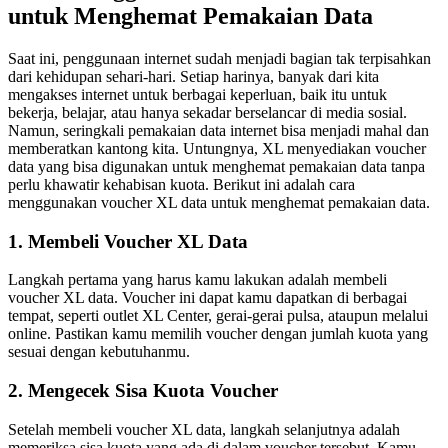
untuk Menghemat Pemakaian Data
Saat ini, penggunaan internet sudah menjadi bagian tak terpisahkan
dari kehidupan sehari-hari. Setiap harinya, banyak dari kita
mengakses internet untuk berbagai keperluan, baik itu untuk
bekerja, belajar, atau hanya sekadar berselancar di media sosial.
Namun, seringkali pemakaian data internet bisa menjadi mahal dan
memberatkan kantong kita. Untungnya, XL menyediakan voucher
data yang bisa digunakan untuk menghemat pemakaian data tanpa
perlu khawatir kehabisan kuota. Berikut ini adalah cara
menggunakan voucher XL data untuk menghemat pemakaian data.
1. Membeli Voucher XL Data
Langkah pertama yang harus kamu lakukan adalah membeli
voucher XL data. Voucher ini dapat kamu dapatkan di berbagai
tempat, seperti outlet XL Center, gerai-gerai pulsa, ataupun melalui
online. Pastikan kamu memilih voucher dengan jumlah kuota yang
sesuai dengan kebutuhanmu.
2. Mengecek Sisa Kuota Voucher
Setelah membeli voucher XL data, langkah selanjutnya adalah
memeriksa sisa kuota yang ada di dalam voucher tersebut. Kamu