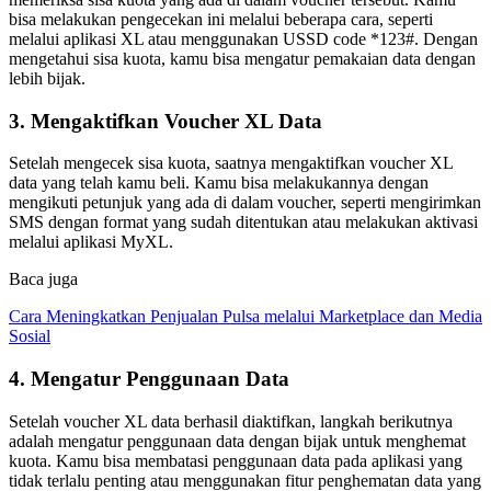
bisa melakukan pengecekan ini melalui beberapa cara, seperti
melalui aplikasi XL atau menggunakan USSD code *123#. Dengan
mengetahui sisa kuota, kamu bisa mengatur pemakaian data dengan
lebih bijak.
3. Mengaktifkan Voucher XL Data
Setelah mengecek sisa kuota, saatnya mengaktifkan voucher XL
data yang telah kamu beli. Kamu bisa melakukannya dengan
mengikuti petunjuk yang ada di dalam voucher, seperti mengirimkan
SMS dengan format yang sudah ditentukan atau melakukan aktivasi
melalui aplikasi MyXL.
Baca juga
Cara Meningkatkan Penjualan Pulsa melalui Marketplace dan Media
Sosial
4. Mengatur Penggunaan Data
Setelah voucher XL data berhasil diaktifkan, langkah berikutnya
adalah mengatur penggunaan data dengan bijak untuk menghemat
kuota. Kamu bisa membatasi penggunaan data pada aplikasi yang
tidak terlalu penting atau menggunakan fitur penghematan data yang