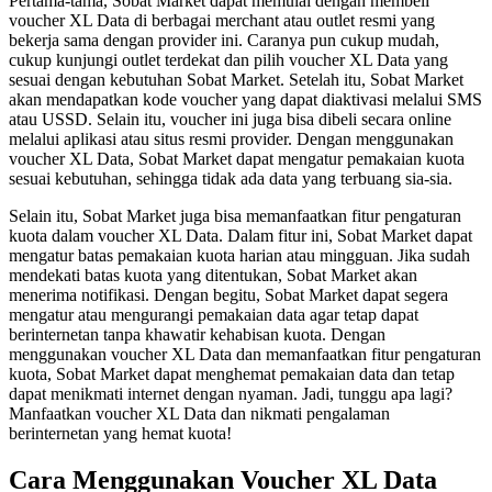
Pertama-tama, Sobat Market dapat memulai dengan membeli
voucher XL Data di berbagai merchant atau outlet resmi yang
bekerja sama dengan provider ini. Caranya pun cukup mudah,
cukup kunjungi outlet terdekat dan pilih voucher XL Data yang
sesuai dengan kebutuhan Sobat Market. Setelah itu, Sobat Market
akan mendapatkan kode voucher yang dapat diaktivasi melalui SMS
atau USSD. Selain itu, voucher ini juga bisa dibeli secara online
melalui aplikasi atau situs resmi provider. Dengan menggunakan
voucher XL Data, Sobat Market dapat mengatur pemakaian kuota
sesuai kebutuhan, sehingga tidak ada data yang terbuang sia-sia.
Selain itu, Sobat Market juga bisa memanfaatkan fitur pengaturan
kuota dalam voucher XL Data. Dalam fitur ini, Sobat Market dapat
mengatur batas pemakaian kuota harian atau mingguan. Jika sudah
mendekati batas kuota yang ditentukan, Sobat Market akan
menerima notifikasi. Dengan begitu, Sobat Market dapat segera
mengatur atau mengurangi pemakaian data agar tetap dapat
berinternetan tanpa khawatir kehabisan kuota. Dengan
menggunakan voucher XL Data dan memanfaatkan fitur pengaturan
kuota, Sobat Market dapat menghemat pemakaian data dan tetap
dapat menikmati internet dengan nyaman. Jadi, tunggu apa lagi?
Manfaatkan voucher XL Data dan nikmati pengalaman
berinternetan yang hemat kuota!
Cara Menggunakan Voucher XL Data