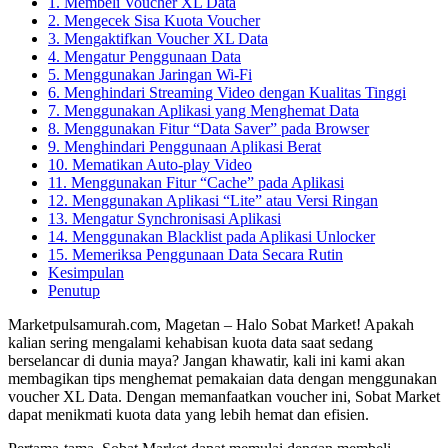
1. Membeli Voucher XL Data
2. Mengecek Sisa Kuota Voucher
3. Mengaktifkan Voucher XL Data
4. Mengatur Penggunaan Data
5. Menggunakan Jaringan Wi-Fi
6. Menghindari Streaming Video dengan Kualitas Tinggi
7. Menggunakan Aplikasi yang Menghemat Data
8. Menggunakan Fitur “Data Saver” pada Browser
9. Menghindari Penggunaan Aplikasi Berat
10. Mematikan Auto-play Video
11. Menggunakan Fitur “Cache” pada Aplikasi
12. Menggunakan Aplikasi “Lite” atau Versi Ringan
13. Mengatur Synchronisasi Aplikasi
14. Menggunakan Blacklist pada Aplikasi Unlocker
15. Memeriksa Penggunaan Data Secara Rutin
Kesimpulan
Penutup
Marketpulsamurah.com, Magetan – Halo Sobat Market! Apakah
kalian sering mengalami kehabisan kuota data saat sedang
berselancar di dunia maya? Jangan khawatir, kali ini kami akan
membagikan tips menghemat pemakaian data dengan menggunakan
voucher XL Data. Dengan memanfaatkan voucher ini, Sobat Market
dapat menikmati kuota data yang lebih hemat dan efisien.