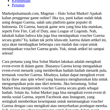
Kesimpulan
Penutup
Marketpulsamurah.com, Magetan – Halo Sobat Market! Apakah
kalian penggemar game online? Jika iya, pasti kalian sudah tidak
asing dengan Garena, salah satu platform game populer di
Indonesia. Di Garena, banyak game seru yang bisa kita mainkan,
seperti Free Fire, Call of Duty, atau League of Legends. Nah,
tahukah kalian bahwa kita juga bisa mendapatkan voucher Garena
secara gratis? Ya, kalian tak perlu khawatir, karena dalam artikel ini,
saya akan membagikan beberapa cara mudah dan cepat untuk
mendapatkan voucher Garena gratis. Yuk, simak artikel ini sampai
selesai!
Cara pertama yang bisa Sobat Market lakukan adalah mengikuti
event-event di dalam game. Biasanya Garena kerap mengadakan
event-event menarik yang memberikan hadiah-hadiah menarik pula,
termasuk voucher Garena. Misalnya, kalian dapat mengikuti event
lucky draw atau spin wheel yang biasanya mengharuskan kita untuk
mengumpulkan poin atau tiket tertentu. Jika beruntung, Sobat
Market bisa memperoleh voucher Garena secara gratis sebagai
hadiah. Selain itu, Sobat Market juga bisa mengikuti event-event di
media sosial Garena, seperti Facebook atau Instagram, yang
seringkali memberikan kesempatan untuk memenangkan voucher
Garena dengan cara mengikuti atau menyebarkan postingan mereka.