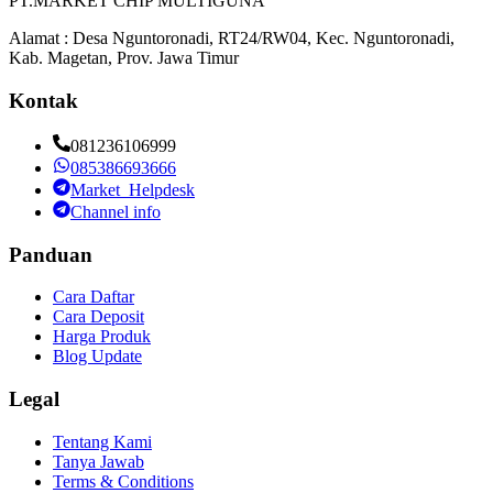
PT.MARKET CHIP MULTIGUNA
Alamat : Desa Nguntoronadi, RT24/RW04, Kec. Nguntoronadi,
Kab. Magetan, Prov. Jawa Timur
Kontak
081236106999
085386693666
Market_Helpdesk
Channel info
Panduan
Cara Daftar
Cara Deposit
Harga Produk
Blog Update
Legal
Tentang Kami
Tanya Jawab
Terms & Conditions