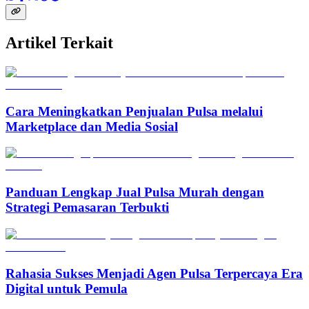
Artikel Terkait
Cara Meningkatkan Penjualan Pulsa melalui
Marketplace dan Media Sosial
Panduan Lengkap Jual Pulsa Murah dengan
Strategi Pemasaran Terbukti
Rahasia Sukses Menjadi Agen Pulsa Terpercaya Era
Digital untuk Pemula