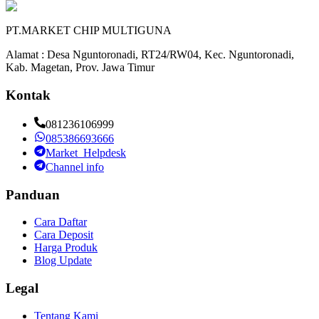
PT.MARKET CHIP MULTIGUNA
Alamat : Desa Nguntoronadi, RT24/RW04, Kec. Nguntoronadi,
Kab. Magetan, Prov. Jawa Timur
Kontak
081236106999
085386693666
Market_Helpdesk
Channel info
Panduan
Cara Daftar
Cara Deposit
Harga Produk
Blog Update
Legal
Tentang Kami