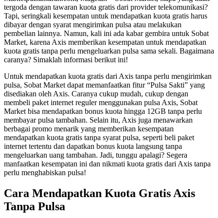
tergoda dengan tawaran kuota gratis dari provider telekomunikasi?
Tapi, seringkali kesempatan untuk mendapatkan kuota gratis harus
dibayar dengan syarat mengirimkan pulsa atau melakukan
pembelian lainnya. Namun, kali ini ada kabar gembira untuk Sobat
Market, karena Axis memberikan kesempatan untuk mendapatkan
kuota gratis tanpa perlu mengeluarkan pulsa sama sekali. Bagaimana
caranya? Simaklah informasi berikut ini!
Untuk mendapatkan kuota gratis dari Axis tanpa perlu mengirimkan
pulsa, Sobat Market dapat memanfaatkan fitur “Pulsa Sakti” yang
disediakan oleh Axis. Caranya cukup mudah, cukup dengan
membeli paket internet reguler menggunakan pulsa Axis, Sobat
Market bisa mendapatkan bonus kuota hingga 12GB tanpa perlu
membayar pulsa tambahan. Selain itu, Axis juga menawarkan
berbagai promo menarik yang memberikan kesempatan
mendapatkan kuota gratis tanpa syarat pulsa, seperti beli paket
internet tertentu dan dapatkan bonus kuota langsung tanpa
mengeluarkan uang tambahan. Jadi, tunggu apalagi? Segera
manfaatkan kesempatan ini dan nikmati kuota gratis dari Axis tanpa
perlu menghabiskan pulsa!
Cara Mendapatkan Kuota Gratis Axis
Tanpa Pulsa