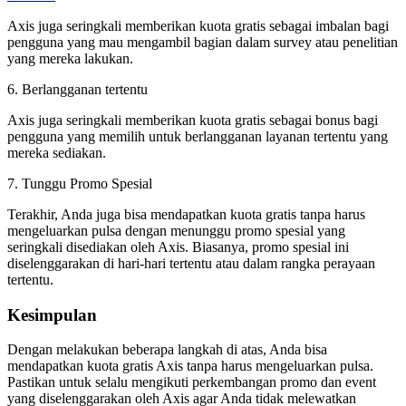
Axis juga seringkali memberikan kuota gratis sebagai imbalan bagi
pengguna yang mau mengambil bagian dalam survey atau penelitian
yang mereka lakukan.
6. Berlangganan tertentu
Axis juga seringkali memberikan kuota gratis sebagai bonus bagi
pengguna yang memilih untuk berlangganan layanan tertentu yang
mereka sediakan.
7. Tunggu Promo Spesial
Terakhir, Anda juga bisa mendapatkan kuota gratis tanpa harus
mengeluarkan pulsa dengan menunggu promo spesial yang
seringkali disediakan oleh Axis. Biasanya, promo spesial ini
diselenggarakan di hari-hari tertentu atau dalam rangka perayaan
tertentu.
Kesimpulan
Dengan melakukan beberapa langkah di atas, Anda bisa
mendapatkan kuota gratis Axis tanpa harus mengeluarkan pulsa.
Pastikan untuk selalu mengikuti perkembangan promo dan event
yang diselenggarakan oleh Axis agar Anda tidak melewatkan