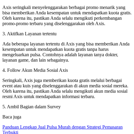
Axis seringkali menyelenggarakan berbagai promo menarik yang
bisa memberikan Anda kesempatan untuk mendapatkan kuota gratis.
Oleh karena itu, pastikan Anda selalu mengikuti perkembangan
promo-promo terbaru yang diselenggarakan oleh Axis.
3. Aktifkan Layanan tertentu
Ada beberapa layanan tertentu di Axis yang bisa memberikan Anda
kesempatan untuk mendapatkan kuota gratis tanpa harus
mengeluarkan pulsa. Contohnya adalah layanan tanya dokter,
layanan game, dan lain sebagainya.
4. Follow Akun Media Sosial Axis
Seringkali, Axis juga memberikan kuota gratis melalui berbagai
event atau kuis yang diselenggarakan di akun media sosial mereka.
Oleh karena itu, pastikan Anda selalu mengikuti akun media sosial
resmi Axis untuk mendapatkan informasi terbaru.
5. Ambil Bagian dalam Survey
Baca juga
Panduan Lengkap Jual Pulsa Murah dengan Strategi Pemasaran
Terbukti