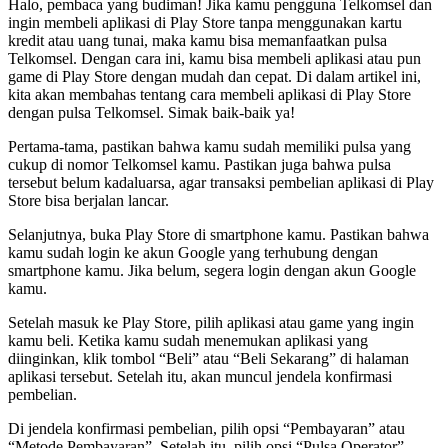
Halo, pembaca yang budiman! Jika kamu pengguna Telkomsel dan
ingin membeli aplikasi di Play Store tanpa menggunakan kartu
kredit atau uang tunai, maka kamu bisa memanfaatkan pulsa
Telkomsel. Dengan cara ini, kamu bisa membeli aplikasi atau pun
game di Play Store dengan mudah dan cepat. Di dalam artikel ini,
kita akan membahas tentang cara membeli aplikasi di Play Store
dengan pulsa Telkomsel. Simak baik-baik ya!
Pertama-tama, pastikan bahwa kamu sudah memiliki pulsa yang
cukup di nomor Telkomsel kamu. Pastikan juga bahwa pulsa
tersebut belum kadaluarsa, agar transaksi pembelian aplikasi di Play
Store bisa berjalan lancar.
Selanjutnya, buka Play Store di smartphone kamu. Pastikan bahwa
kamu sudah login ke akun Google yang terhubung dengan
smartphone kamu. Jika belum, segera login dengan akun Google
kamu.
Setelah masuk ke Play Store, pilih aplikasi atau game yang ingin
kamu beli. Ketika kamu sudah menemukan aplikasi yang
diinginkan, klik tombol “Beli” atau “Beli Sekarang” di halaman
aplikasi tersebut. Setelah itu, akan muncul jendela konfirmasi
pembelian.
Di jendela konfirmasi pembelian, pilih opsi “Pembayaran” atau
“Metode Pembayaran”. Setelah itu, pilih opsi “Pulsa Operator”.