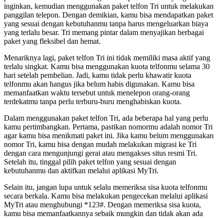
inginkan, kemudian menggunakan paket telfon Tri untuk melakukan
panggilan telepon. Dengan demikian, kamu bisa mendapatkan paket
yang sesuai dengan kebutuhanmu tanpa harus mengeluarkan biaya
yang terlalu besar. Tri memang pintar dalam menyajikan berbagai
paket yang fleksibel dan hemat.
Menariknya lagi, paket telfon Tri ini tidak memiliki masa aktif yang
terlalu singkat. Kamu bisa menggunakan kuota telfonmu selama 30
hari setelah pembelian. Jadi, kamu tidak perlu khawatir kuota
telfonmu akan hangus jika belum habis digunakan. Kamu bisa
memanfaatkan waktu tersebut untuk menelepon orang-orang
terdekatmu tanpa perlu terburu-buru menghabiskan kuota.
Dalam menggunakan paket telfon Tri, ada beberapa hal yang perlu
kamu pertimbangkan. Pertama, pastikan nomormu adalah nomor Tri
agar kamu bisa menikmati paket ini. Jika kamu belum menggunakan
nomor Tri, kamu bisa dengan mudah melakukan migrasi ke Tri
dengan cara mengunjungi gerai atau mengakses situs resmi Tri.
Setelah itu, tinggal pilih paket telfon yang sesuai dengan
kebutuhanmu dan aktifkan melalui aplikasi MyTri.
Selain itu, jangan lupa untuk selalu memeriksa sisa kuota telfonmu
secara berkala. Kamu bisa melakukan pengecekan melalui aplikasi
MyTri atau menghubungi *123#. Dengan memeriksa sisa kuota,
kamu bisa memanfaatkannya sebaik mungkin dan tidak akan ada